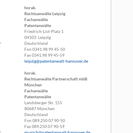
horak.
Rechtsanwälte Leipzig
Fachanwälte
Patentanwälte
Friedrich-List-Platz 1
04103
Leipzig
n
Deutschland
Fon
0341.98 99 45-50
Fax
0341.98 99 45-59
leipzig@patentanwalt-hannover.de
horak.
Rechtsanwälte Partnerschaft mbB
München
Fachanwälte
Patentanwälte
Landsberger Str. 155
80687
München
Deutschland
Fon
089.250 07 90-50
Fax
089.250 07 90-59
n
munich@patentanwalt-hannover.de