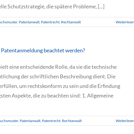
le Schutzstrategie, die spätere Probleme, [...]
uchsmuster
,
Patentanwalt
,
Patentrecht
,
Rechtanwalt
Weiterlese
ne Patentanmeldung beachtet werden?
elt eine entscheidende Rolle, da sie die technische
utlichung der schriftlichen Beschreibung dient. Die
füllen, um rechtskonform zu sein und die Erfindung
sten Aspekte, die zu beachten sind: 1. Allgemeine
uchsmuster
,
Patentanwalt
,
Patentrecht
,
Rechtanwalt
Weiterlese