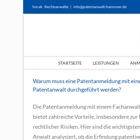
Zum
horak . Rechtsanwälte
|
info@patentanwalt-hannover.de
Inhalt
springen
STARTSEITE
LEISTUNGEN
ANME
Warum muss eine Patentanmeldung mit eine
Patentanwalt durchgeführt werden?
Die Patentanmeldung mit einem Fachanwalt
bietet zahlreiche Vorteile, insbesondere z
rechtlicher Risiken. Hier sind die wichtigst
Anwalt analysiert, ob die Erfindung patentier