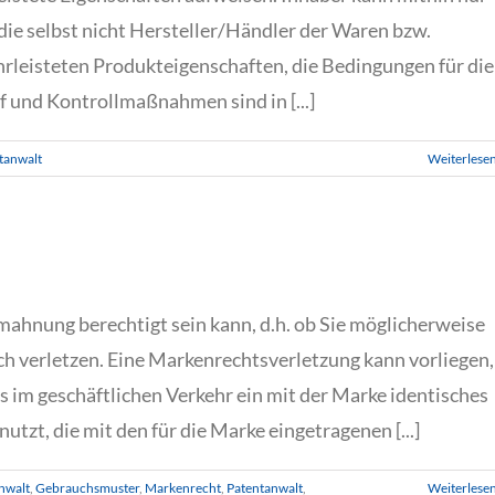
, die selbst nicht Hersteller/Händler der Waren bzw.
hrleisteten Produkteigenschaften, die Bedingungen für die
und Kontrollmaßnahmen sind in [...]
tanwalt
Weiterlese
bmahnung berechtigt sein kann, d.h. ob Sie möglicherweise
ich verletzen. Eine Markenrechtsverletzung kann vorliegen,
im geschäftlichen Verkehr ein mit der Marke identisches
tzt, die mit den für die Marke eingetragenen [...]
nwalt
,
Gebrauchsmuster
,
Markenrecht
,
Patentanwalt
,
Weiterlese