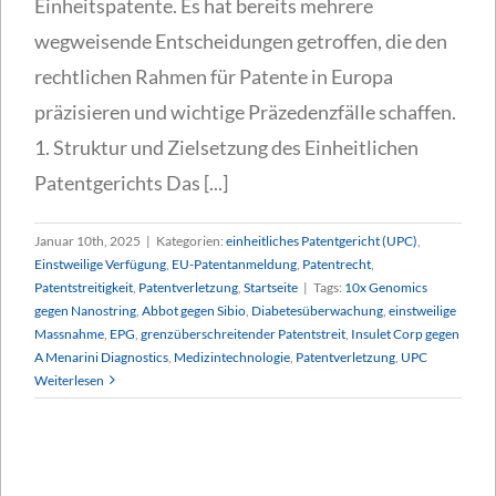
Einheitspatente. Es hat bereits mehrere
wegweisende Entscheidungen getroffen, die den
rechtlichen Rahmen für Patente in Europa
präzisieren und wichtige Präzedenzfälle schaffen.
1. Struktur und Zielsetzung des Einheitlichen
Patentgerichts Das [...]
Januar 10th, 2025
|
Kategorien:
einheitliches Patentgericht (UPC)
,
Einstweilige Verfügung
,
EU-Patentanmeldung
,
Patentrecht
,
Patentstreitigkeit
,
Patentverletzung
,
Startseite
|
Tags:
10x Genomics
gegen Nanostring
,
Abbot gegen Sibio
,
Diabetesüberwachung
,
einstweilige
Massnahme
,
EPG
,
grenzüberschreitender Patentstreit
,
Insulet Corp gegen
A Menarini Diagnostics
,
Medizintechnologie
,
Patentverletzung
,
UPC
Weiterlesen