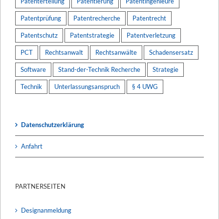
Patenterteilung
Patentierung
Patentingenieure
Patentprüfung
Patentrecherche
Patentrecht
Patentschutz
Patentstrategie
Patentverletzung
PCT
Rechtsanwalt
Rechtsanwälte
Schadensersatz
Software
Stand-der-Technik Recherche
Strategie
Technik
Unterlassungsanspruch
§ 4 UWG
Datenschutzerklärung
Anfahrt
PARTNERSEITEN
Designanmeldung