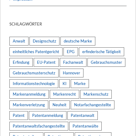
SCHLAGWÖRTER
Anwalt
Designschutz
deutsche Marke
einheitliches Patentgericht
EPG
erfinderische Tätigkeit
Erfindung
EU-Patent
Fachanwalt
Gebrauchsmuster
Gebrauchsmusterschutz
Hannover
Informationstechnologie
KI
Marke
Markenanmeldung
Markenrecht
Markenschutz
Markenverletzung
Neuheit
Notarfachangestellte
Patent
Patentanmeldung
Patentanwalt
Patentanwaltsfachangestellte
Patentanwälte