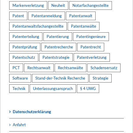
Markenverletzung
Neuheit
Notarfachangestellte
Patent
Patentanmeldung
Patentanwalt
Patentanwaltsfachangestellte
Patentanwälte
Patenterteilung
Patentierung
Patentingenieure
Patentprüfung
Patentrecherche
Patentrecht
Patentschutz
Patentstrategie
Patentverletzung
PCT
Rechtsanwalt
Rechtsanwälte
Schadensersatz
Software
Stand-der-Technik Recherche
Strategie
Technik
Unterlassungsanspruch
§ 4 UWG
Datenschutzerklärung
Anfahrt