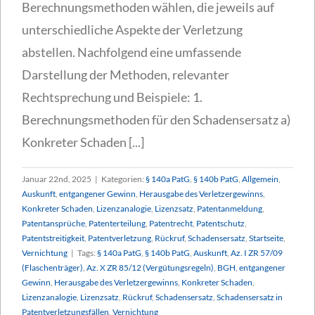
Berechnungsmethoden wählen, die jeweils auf
unterschiedliche Aspekte der Verletzung
abstellen. Nachfolgend eine umfassende
Darstellung der Methoden, relevanter
Rechtsprechung und Beispiele: 1.
Berechnungsmethoden für den Schadensersatz a)
Konkreter Schaden [...]
Januar 22nd, 2025
|
Kategorien:
§ 140a PatG
,
§ 140b PatG
,
Allgemein
,
Auskunft
,
entgangener Gewinn
,
Herausgabe des Verletzergewinns
,
Konkreter Schaden
,
Lizenzanalogie
,
Lizenzsatz
,
Patentanmeldung
,
Patentansprüche
,
Patenterteilung
,
Patentrecht
,
Patentschutz
,
Patentstreitigkeit
,
Patentverletzung
,
Rückruf
,
Schadensersatz
,
Startseite
,
Vernichtung
|
Tags:
§ 140a PatG
,
§ 140b PatG
,
Auskunft
,
Az. I ZR 57/09
(Flaschenträger)
,
Az. X ZR 85/12 (Vergütungsregeln)
,
BGH
,
entgangener
Gewinn
,
Herausgabe des Verletzergewinns
,
Konkreter Schaden
,
Lizenzanalogie
,
Lizenzsatz
,
Rückruf
,
Schadensersatz
,
Schadensersatz in
Patentverletzungsfällen
,
Vernichtung