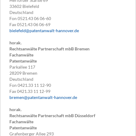
Herforder Starße 69
33602
Bielefeld
Deutschland
Fon
0521.43 06 06-60
Fax
0521.43 06 06-69
bielefeld@patentanwalt-hannover.de
horak.
Rechtsanwälte Partnerschaft mbB Bremen
Fachanwälte
Patentanwälte
Parkallee 117
28209
Bremen
Deutschland
Fon
0421.33 11 12-90
Fax
0421.33 11 12-99
bremen@patentanwalt-hannover.de
horak.
Rechtsanwälte Partnerschaft mbB Düsseldorf
Fachanwälte
Patentanwälte
Grafenberger Allee 293