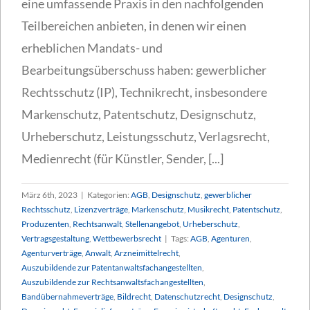
eine umfassende Praxis in den nachfolgenden
Teilbereichen anbieten, in denen wir einen
erheblichen Mandats- und
Bearbeitungsüberschuss haben: gewerblicher
Rechtsschutz (IP), Technikrecht, insbesondere
Markenschutz, Patentschutz, Designschutz,
Urheberschutz, Leistungsschutz, Verlagsrecht,
Medienrecht (für Künstler, Sender, [...]
März 6th, 2023
|
Kategorien:
AGB
,
Designschutz
,
gewerblicher
Rechtsschutz
,
Lizenzverträge
,
Markenschutz
,
Musikrecht
,
Patentschutz
,
Produzenten
,
Rechtsanwalt
,
Stellenangebot
,
Urheberschutz
,
Vertragsgestaltung
,
Wettbewerbsrecht
|
Tags:
AGB
,
Agenturen
,
Agenturverträge
,
Anwalt
,
Arzneimittelrecht
,
Auszubildende zur Patentanwaltsfachangestellten
,
Auszubildende zur Rechtsanwaltsfachangestellten
,
Bandübernahmeverträge
,
Bildrecht
,
Datenschutzrecht
,
Designschutz
,