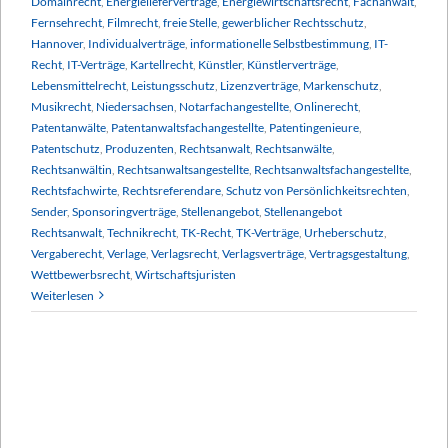
Domainrecht
,
Energielieferverträge
,
Energiewirtschaftsrecht
,
Fachanwalt
,
Fernsehrecht
,
Filmrecht
,
freie Stelle
,
gewerblicher Rechtsschutz
,
Hannover
,
Individualverträge
,
informationelle Selbstbestimmung
,
IT-
Recht
,
IT-Verträge
,
Kartellrecht
,
Künstler
,
Künstlerverträge
,
Lebensmittelrecht
,
Leistungsschutz
,
Lizenzverträge
,
Markenschutz
,
Musikrecht
,
Niedersachsen
,
Notarfachangestellte
,
Onlinerecht
,
Patentanwälte
,
Patentanwaltsfachangestellte
,
Patentingenieure
,
Patentschutz
,
Produzenten
,
Rechtsanwalt
,
Rechtsanwälte
,
Rechtsanwältin
,
Rechtsanwaltsangestellte
,
Rechtsanwaltsfachangestellte
,
Rechtsfachwirte
,
Rechtsreferendare
,
Schutz von Persönlichkeitsrechten
,
Sender
,
Sponsoringverträge
,
Stellenangebot
,
Stellenangebot
Rechtsanwalt
,
Technikrecht
,
TK-Recht
,
TK-Verträge
,
Urheberschutz
,
Vergaberecht
,
Verlage
,
Verlagsrecht
,
Verlagsverträge
,
Vertragsgestaltung
,
Wettbewerbsrecht
,
Wirtschaftsjuristen
Weiterlesen