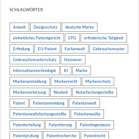
SCHLAGWÖRTER
Anwalt
Designschutz
deutsche Marke
einheitliches Patentgericht
EPG
erfinderische Tätigkeit
Erfindung
EU-Patent
Fachanwalt
Gebrauchsmuster
Gebrauchsmusterschutz
Hannover
Informationstechnologie
KI
Marke
Markenanmeldung
Markenrecht
Markenschutz
Markenverletzung
Neuheit
Notarfachangestellte
Patent
Patentanmeldung
Patentanwalt
Patentanwaltsfachangestellte
Patentanwälte
Patenterteilung
Patentierung
Patentingenieure
Patentprüfung
Patentrecherche
Patentrecht