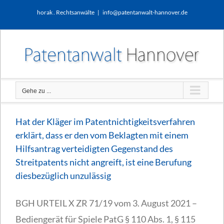
Zum
horak . Rechtsanwälte
|
info@patentanwalt-hannover.de
Inhalt
springen
Gehe zu ...
Hat der Kläger im Patentnichtigkeitsverfahren
erklärt, dass er den vom Beklagten mit einem
Hilfsantrag verteidigten Gegenstand des
Streitpatents nicht angreift, ist eine Berufung
diesbezüglich unzulässig
BGH URTEIL X ZR 71/19 vom 3. August 2021 –
Bediengerät für Spiele PatG § 110 Abs. 1, § 115