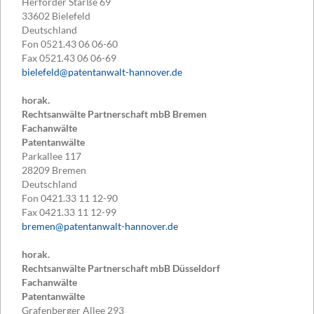
Herforder Starße 69
33602
Bielefeld
Deutschland
Fon
0521.43 06 06-60
Fax
0521.43 06 06-69
bielefeld@patentanwalt-hannover.de
horak.
Rechtsanwälte Partnerschaft mbB Bremen
Fachanwälte
Patentanwälte
Parkallee 117
28209
Bremen
Deutschland
Fon
0421.33 11 12-90
Fax
0421.33 11 12-99
bremen@patentanwalt-hannover.de
horak.
Rechtsanwälte Partnerschaft mbB Düsseldorf
Fachanwälte
Patentanwälte
Grafenberger Allee 293