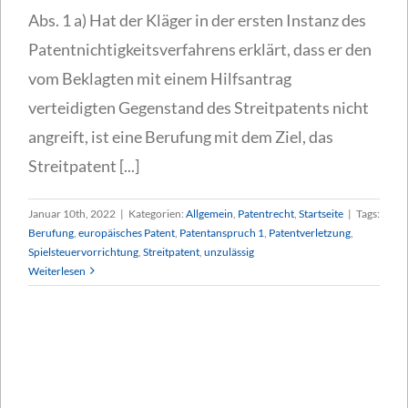
Abs. 1 a) Hat der Kläger in der ersten Instanz des
Patentnichtigkeitsverfahrens erklärt, dass er den
vom Beklagten mit einem Hilfsantrag
verteidigten Gegenstand des Streitpatents nicht
angreift, ist eine Berufung mit dem Ziel, das
Streitpatent [...]
Januar 10th, 2022
|
Kategorien:
Allgemein
,
Patentrecht
,
Startseite
|
Tags:
Berufung
,
europäisches Patent
,
Patentanspruch 1
,
Patentverletzung
,
Spielsteuervorrichtung
,
Streitpatent
,
unzulässig
Weiterlesen