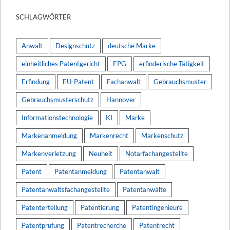
SCHLAGWÖRTER
Anwalt
Designschutz
deutsche Marke
einheitliches Patentgericht
EPG
erfinderische Tätigkeit
Erfindung
EU-Patent
Fachanwalt
Gebrauchsmuster
Gebrauchsmusterschutz
Hannover
Informationstechnologie
KI
Marke
Markenanmeldung
Markenrecht
Markenschutz
Markenverletzung
Neuheit
Notarfachangestellte
Patent
Patentanmeldung
Patentanwalt
Patentanwaltsfachangestellte
Patentanwälte
Patenterteilung
Patentierung
Patentingenieure
Patentprüfung
Patentrecherche
Patentrecht