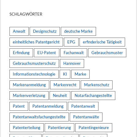
SCHLAGWÖRTER
Anwalt
Designschutz
deutsche Marke
einheitliches Patentgericht
EPG
erfinderische Tätigkeit
Erfindung
EU-Patent
Fachanwalt
Gebrauchsmuster
Gebrauchsmusterschutz
Hannover
Informationstechnologie
KI
Marke
Markenanmeldung
Markenrecht
Markenschutz
Markenverletzung
Neuheit
Notarfachangestellte
Patent
Patentanmeldung
Patentanwalt
Patentanwaltsfachangestellte
Patentanwälte
Patenterteilung
Patentierung
Patentingenieure