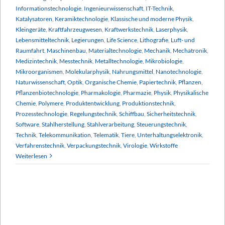
Informationstechnologie
,
Ingenieurwissenschaft
,
IT-Technik
,
Katalysatoren
,
Keramiktechnologie
,
Klassische und moderne Physik
,
Kleingeräte
,
Kraftfahrzeugwesen
,
Kraftwerkstechnik
,
Laserphysik
,
Lebensmitteltechnik
,
Legierungen
,
Life Science
,
Lithografie
,
Luft- und
Raumfahrt
,
Maschinenbau
,
Materialtechnologie
,
Mechanik
,
Mechatronik
,
Medizintechnik
,
Messtechnik
,
Metalltechnologie
,
Mikrobiologie
,
Mikroorganismen
,
Molekularphysik
,
Nahrungsmittel
,
Nanotechnologie
,
Naturwissenschaft
,
Optik
,
Organische Chemie
,
Papiertechnik
,
Pflanzen
,
Pflanzenbiotechnologie
,
Pharmakologie
,
Pharmazie
,
Physik
,
Physikalische
Chemie
,
Polymere
,
Produktentwicklung
,
Produktionstechnik
,
Prozesstechnologie
,
Regelungstechnik
,
Schiffbau
,
Sicherheitstechnik
,
Software
,
Stahlherstellung
,
Stahlverarbeitung
,
Steuerungstechnik
,
Technik
,
Telekommunikation
,
Telematik
,
Tiere
,
Unterhaltungselektronik
,
Verfahrenstechnik
,
Verpackungstechnik
,
Virologie
,
Wirkstoffe
Weiterlesen