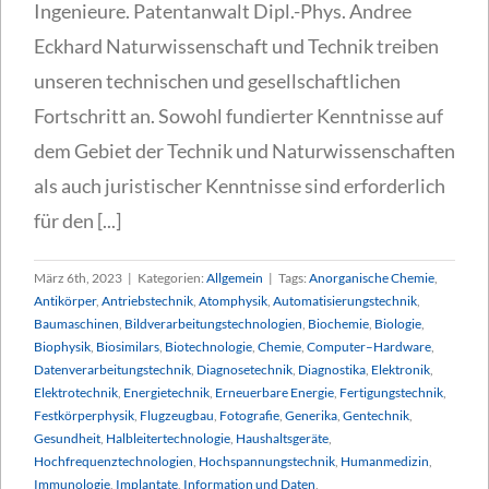
Ingenieure. Patentanwalt Dipl.-Phys. Andree
Eckhard Naturwissenschaft und Technik treiben
unseren technischen und gesellschaftlichen
Fortschritt an. Sowohl fundierter Kenntnisse auf
dem Gebiet der Technik und Naturwissenschaften
als auch juristischer Kenntnisse sind erforderlich
für den [...]
März 6th, 2023
|
Kategorien:
Allgemein
|
Tags:
Anorganische Chemie
,
Antikörper
,
Antriebstechnik
,
Atomphysik
,
Automatisierungstechnik
,
Baumaschinen
,
Bildverarbeitungstechnologien
,
Biochemie
,
Biologie
,
Biophysik
,
Biosimilars
,
Biotechnologie
,
Chemie
,
Computer–Hardware
,
Datenverarbeitungstechnik
,
Diagnosetechnik
,
Diagnostika
,
Elektronik
,
Elektrotechnik
,
Energietechnik
,
Erneuerbare Energie
,
Fertigungstechnik
,
Festkörperphysik
,
Flugzeugbau
,
Fotografie
,
Generika
,
Gentechnik
,
Gesundheit
,
Halbleitertechnologie
,
Haushaltsgeräte
,
Hochfrequenztechnologien
,
Hochspannungstechnik
,
Humanmedizin
,
Immunologie
,
Implantate
,
Information und Daten
,