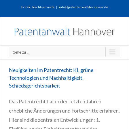
Zum
horak . Rechtsanwälte
|
info@patentanwalt-hannover.de
Inhalt
springen
Gehe zu ...
Neuigkeiten im Patentrecht: KI, grüne
Technologien und Nachhaltigkeit,
Schiedsgerichtsbarkeit
Das Patentrecht hat in den letzten Jahren
erhebliche Änderungen und Fortschritte erfahren.
Hier sind die zentralen Entwicklungen: 1.
Einführung des Einheitspatents und des