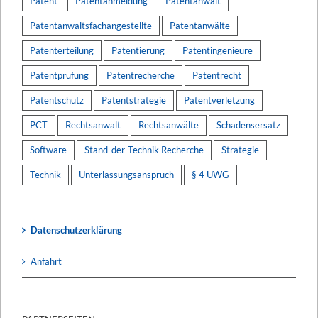
Patent
Patentanmeldung
Patentanwalt
Patentanwaltsfachangestellte
Patentanwälte
Patenterteilung
Patentierung
Patentingenieure
Patentprüfung
Patentrecherche
Patentrecht
Patentschutz
Patentstrategie
Patentverletzung
PCT
Rechtsanwalt
Rechtsanwälte
Schadensersatz
Software
Stand-der-Technik Recherche
Strategie
Technik
Unterlassungsanspruch
§ 4 UWG
Datenschutzerklärung
Anfahrt