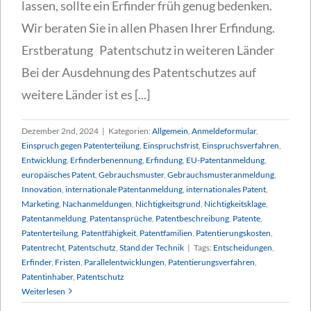
lassen, sollte ein Erfinder früh genug bedenken.
Wir beraten Sie in allen Phasen Ihrer Erfindung.
Erstberatung Patentschutz in weiteren Länder
Bei der Ausdehnung des Patentschutzes auf
weitere Länder ist es [...]
Dezember 2nd, 2024
|
Kategorien:
Allgemein
,
Anmeldeformular
,
Einspruch gegen Patenterteilung
,
Einspruchsfrist
,
Einspruchsverfahren
,
Entwicklung
,
Erfinderbenennung
,
Erfindung
,
EU-Patentanmeldung
,
europäisches Patent
,
Gebrauchsmuster
,
Gebrauchsmusteranmeldung
,
Innovation
,
internationale Patentanmeldung
,
internationales Patent
,
Marketing
,
Nachanmeldungen
,
Nichtigkeitsgrund
,
Nichtigkeitsklage
,
Patentanmeldung
,
Patentansprüche
,
Patentbeschreibung
,
Patente
,
Patenterteilung
,
Patentfähigkeit
,
Patentfamilien
,
Patentierungskosten
,
Patentrecht
,
Patentschutz
,
Stand der Technik
|
Tags:
Entscheidungen
,
Erfinder
,
Fristen
,
Parallelentwicklungen
,
Patentierungsverfahren
,
Patentinhaber
,
Patentschutz
Weiterlesen