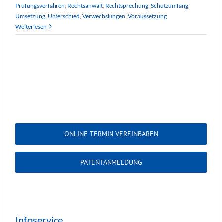
Prüfungsverfahren
,
Rechtsanwalt
,
Rechtsprechung
,
Schutzumfang
,
Umsetzung
,
Unterschied
,
Verwechslungen
,
Voraussetzung
Weiterlesen
ONLINE TERMIN VEREINBAREN
PATENTANMELDUNG
Infoservice