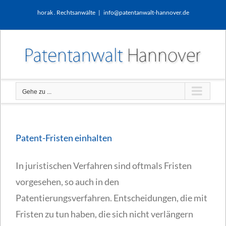
Zum
horak . Rechtsanwälte
|
info@patentanwalt-hannover.de
Inhalt
springen
Gehe zu ...
Patent-Fristen einhalten
In juristischen Verfahren sind oftmals Fristen
vorgesehen, so auch in den
Patentierungsverfahren. Entscheidungen, die mit
Fristen zu tun haben, die sich nicht verlängern