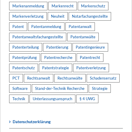
Markenanmeldung
Markenrecht
Markenschutz
Markenverletzung
Neuheit
Notarfachangestellte
Patent
Patentanmeldung
Patentanwalt
Patentanwaltsfachangestellte
Patentanwälte
Patenterteilung
Patentierung
Patentingenieure
Patentprüfung
Patentrecherche
Patentrecht
Patentschutz
Patentstrategie
Patentverletzung
PCT
Rechtsanwalt
Rechtsanwälte
Schadensersatz
Software
Stand-der-Technik Recherche
Strategie
Technik
Unterlassungsanspruch
§ 4 UWG
Datenschutzerklärung