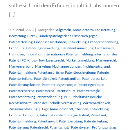
sollte sich mit dem Erfinder inhaltlich abstimmen.
[...]
Juni 22nd, 2023
|
Kategorien:
Allgemein
,
Anmeldeformular
,
Beratung
,
Bewertung
,
BPatG
,
Bundespatentgericht
,
Einspruch gegen
Patenterteilung
,
Einspruchsverfahren
,
Entwicklung
,
Erfinderbenennung
,
Erfindung
,
Erfindungsbewertung
,
EU-Patentanmeldung
,
Fachanwälte
,
Hannover
,
Innovation
,
internationale Patentanmeldung
,
internationales
Patent
,
IPC
,
Know-How
,
Lizenzrecht
,
Markenanmeldung
,
Markenrecht
,
Markenverband
,
Marketing
,
Nachanmeldungen
,
Nichtigkeitsgrund
,
Patentanmeldung
,
Patentansprüche
,
Patentbeschreibung
,
Patente
,
Patenterteilung
,
Patentfähigkeit
,
Patentfamilien
,
Patentierbarkeit
,
Patentierungskosten
,
Patentierungsstrategie
,
Patentingenieure
,
Patentrecherche
,
Patentrecht
,
Patentschutz
,
Patentstrategie
,
Patentverletzung
,
Patentzeichnung
,
PCT
,
Prioritätsansprüche
,
Rechtsanwälte
,
Stand der Technik
,
Vermarktung
,
Wirtschaftlichkeit
,
Zusammenfassung
|
Tags:
Anmeldeschrift
,
Chancen
,
Entwicklung
,
Erfinder
,
Erfindung
,
Informationstechnologie
,
Patent
,
Patentamt
,
Patentanmeldung
,
Patentanwalt
,
Patentberatung
,
Patenterteilung
,
Patentierung
,
Patentrecht
,
Patentschutz
,
Patentwesen
,
Prüfungsantrag
,