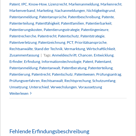
Patent
,
IPC
,
Know-How
,
Lizenzrecht
,
Markenanmeldung
,
Markenrecht
,
Markenverband
,
Marketing
,
Nachanmeldungen
,
Nichtigkeitsgrund
,
Patentanmeldung
,
Patentansprüche
,
Patentbeschreibung
,
Patente
,
Patenterteilung
,
Patentfähigkeit
,
Patentfamilien
,
Patentierbarkeit
,
Patentierungskosten
,
Patentierungsstrategie
,
Patentingenieure
,
Patentrecherche
,
Patentrecht
,
Patentschutz
,
Patentstrategie
,
Patentverletzung
,
Patentzeichnung
,
PCT
,
Prioritätsansprüche
,
Rechtsanwälte
,
Stand der Technik
,
Vermarktung
,
Wirtschaftlichkeit
,
Zusammenfassung
|
Tags:
Anmeldeschrift
,
Chancen
,
Entwicklung
,
Erfinder
,
Erfindung
,
Informationstechnologie
,
Patent
,
Patentamt
,
Patentanmeldung
,
Patentanwalt
,
Patentberatung
,
Patenterteilung
,
Patentierung
,
Patentrecht
,
Patentschutz
,
Patentwesen
,
Prüfungsantrag
,
Prüfungsverfahren
,
Rechtsanwalt
,
Rechtsprechung
,
Schutzumfang
,
Umsetzung
,
Unterschied
,
Verwechslungen
,
Voraussetzung
Weiterlesen
Fehlende Erfindungsbeschreibung