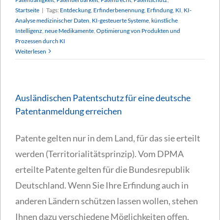
Startseite
|
Tags:
Entdeckung
,
Erfinderbenennung
,
Erfindung
,
KI
,
KI-
Analyse medizinischer Daten
,
KI-gesteuerte Systeme
,
künstliche
Intelligenz
,
neue Medikamente
,
Optimierung von Produkten und
Prozessen durch KI
Weiterlesen
Ausländischen Patentschutz für eine deutsche
Patentanmeldung erreichen
Patente gelten nur in dem Land, für das sie erteilt
werden (Territorialitätsprinzip). Vom DPMA
erteilte Patente gelten für die Bundesrepublik
Deutschland. Wenn Sie Ihre Erfindung auch in
anderen Ländern schützen lassen wollen, stehen
Ihnen dazu verschiedene Möglichkeiten offen.