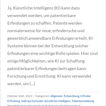
Ja, Künstliche Intelligenz (KI) kann dazu
verwendet werden, um patentierbare
Erfindungen zu schaffen. Patente werden
normalerweise für neue, erfinderische und
gewerblich anwendbare Erfindungen erteilt. KI-
Systeme können bei der Entwicklung solcher
Erfindungen eine wichtige Rolle spielen. Hier sind
einige Möglichkeiten, wie KI zur Schaffung
patentierbarer Erfindungen beitragen kann:
Forschung und Ermittlung: KI kann verwendet
werden, um [...]
Oktober 26th, 2023
|
Kategorien:
Allgemein
,
Entwicklung
,
Erfinder
,
Erfindung
,
Gebrauchsmuster
,
künstliche Intelligenz
,
Patentanmeldung
,
Patentfähigkeit
,
Patentierbarkeit
,
Patentrecht
,
Patentschutz
,