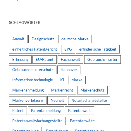
SCHLAGWÖRTER
Anwalt
Designschutz
deutsche Marke
einheitliches Patentgericht
EPG
erfinderische Tätigkeit
Erfindung
EU-Patent
Fachanwalt
Gebrauchsmuster
Gebrauchsmusterschutz
Hannover
Informationstechnologie
KI
Marke
Markenanmeldung
Markenrecht
Markenschutz
Markenverletzung
Neuheit
Notarfachangestellte
Patent
Patentanmeldung
Patentanwalt
Patentanwaltsfachangestellte
Patentanwälte
Patenterteilung
Patentierung
Patentingenieure