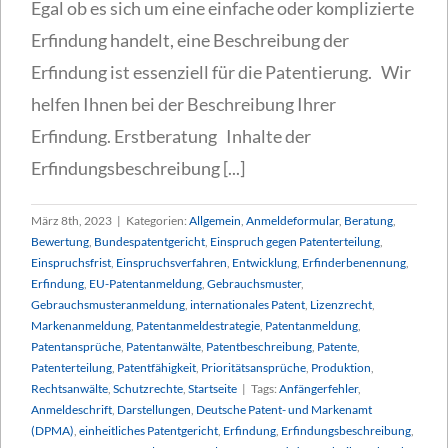
Egal ob es sich um eine einfache oder komplizierte
Erfindung handelt, eine Beschreibung der
Erfindung ist essenziell für die Patentierung. Wir
helfen Ihnen bei der Beschreibung Ihrer
Erfindung. Erstberatung Inhalte der
Erfindungsbeschreibung [...]
März 8th, 2023
|
Kategorien:
Allgemein
,
Anmeldeformular
,
Beratung
,
Bewertung
,
Bundespatentgericht
,
Einspruch gegen Patenterteilung
,
Einspruchsfrist
,
Einspruchsverfahren
,
Entwicklung
,
Erfinderbenennung
,
Erfindung
,
EU-Patentanmeldung
,
Gebrauchsmuster
,
Gebrauchsmusteranmeldung
,
internationales Patent
,
Lizenzrecht
,
Markenanmeldung
,
Patentanmeldestrategie
,
Patentanmeldung
,
Patentansprüche
,
Patentanwälte
,
Patentbeschreibung
,
Patente
,
Patenterteilung
,
Patentfähigkeit
,
Prioritätsansprüche
,
Produktion
,
Rechtsanwälte
,
Schutzrechte
,
Startseite
|
Tags:
Anfängerfehler
,
Anmeldeschrift
,
Darstellungen
,
Deutsche Patent- und Markenamt
(DPMA)
,
einheitliches Patentgericht
,
Erfindung
,
Erfindungsbeschreibung
,