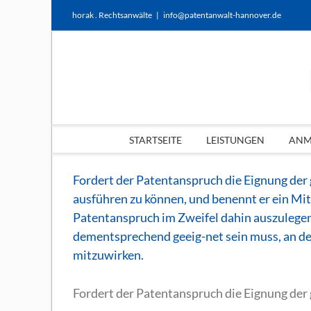
Zum
horak . Rechtsanwälte
|
info@patentanwalt-hannover.de
Inhalt
springen
STARTSEITE
LEISTUNGEN
ANME
Fordert der Patentanspruch die Eignung der
ausführen zu können, und benennt er ein Mitte
Patentanspruch im Zweifel dahin auszulegen,
dementsprechend geeig-net sein muss, an de
mitzuwirken.
Fordert der Patentanspruch die Eignung der