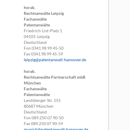
horak.
Rechtsanwälte Leipzig
Fachanwälte
Patentanwälte
Friedrich-List-Platz 1
04103
Leipzig
Deutschland
Fon
0341.98 99 45-50
Fax
0341.98 99 45-59
leipzig@patentanwalt-hannover.de
horak.
Rechtsanwälte Partnerschaft mbB
München
Fachanwälte
Patentanwälte
Landsberger Str. 155
80687
München
Deutschland
Fon
089.250 07 90-50
Fax
089.250 07 90-59
munich@patentanwalt-hannover.de