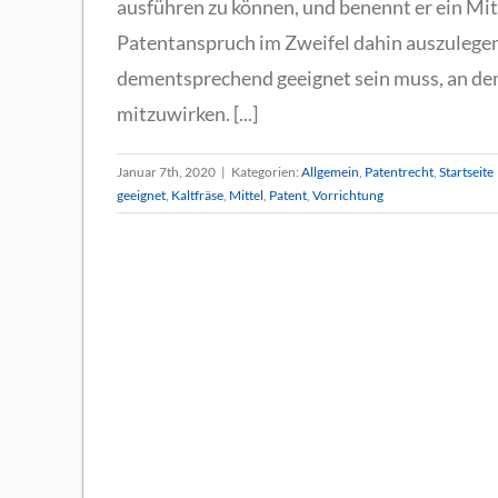
ausführen zu können, und benennt er ein Mitte
Patentanspruch im Zweifel dahin auszulegen,
dementsprechend geeignet sein muss, an dem
mitzuwirken. [...]
Januar 7th, 2020
|
Kategorien:
Allgemein
,
Patentrecht
,
Startseite
geeignet
,
Kaltfräse
,
Mittel
,
Patent
,
Vorrichtung