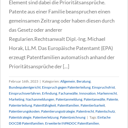
Element sind dabei die Prioritätsansprüche.
Patente aus einer Familie beanspruchen einen
gemeinsamen Zeitrang oder haben diesen durch
das Gesetz oder anderer
Regularien.Rechtsanwalt Dipl.-Ing. Michael
Horak, LL.M. Das Europäische Patentamt (EPA)
erzeugt Patentfamilien automatisch anhand der
Prioritätsansprüche der [...]
Februar 16th, 2023
|
Kategorien:
Allgemein
,
Beratung
,
Bundespatentgericht
,
Einspruch gegen Patenterteilung
,
Einspruchsfrist
,
Einspruchsverfahren
,
Erfindung
,
Fachanwälte
,
Innovation
,
Markenrecht
,
Marketing
,
Nachanmeldungen
,
Patentanmeldung
,
Patentanwälte
,
Patente
,
Patenterteilung
,
Patentfähigkeit
,
Patentfamilien
,
Patentierbarkeit
,
Patentierungskosten
,
Patentierungsstrategie
,
Patentrecht
,
Patentschutz
,
Patentstrategie
,
Patentverletzung
,
Patentzeichnung
|
Tags:
Einfache
DOCDB Patentfamilien
,
Erweiterte INPADOC Patentfamilien
,