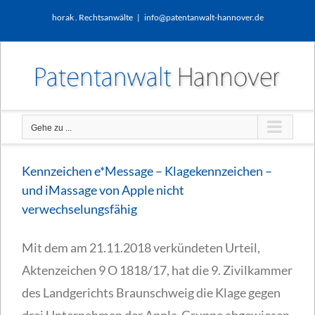
Zum
horak . Rechtsanwälte
|
info@patentanwalt-hannover.de
Inhalt
springen
Gehe zu ...
Kennzeichen e*Message – Klagekennzeichen –
und iMassage von Apple nicht
verwechselungsfähig
Mit dem am 21.11.2018 verkündeten Urteil,
Aktenzeichen 9 O 1818/17, hat die 9. Zivilkammer
des Landgerichts Braunschweig die Klage gegen
drei Unternehmen der Apple-Gruppe abgewiesen.