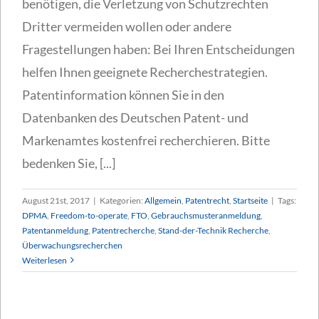
benötigen, die Verletzung von Schutzrechten
Dritter vermeiden wollen oder andere
Fragestellungen haben: Bei Ihren Entscheidungen
helfen Ihnen geeignete Recherchestrategien.
Patentinformation können Sie in den
Datenbanken des Deutschen Patent- und
Markenamtes kostenfrei recherchieren. Bitte
bedenken Sie, [...]
August 21st, 2017
|
Kategorien:
Allgemein
,
Patentrecht
,
Startseite
|
Tags:
DPMA
,
Freedom-to-operate
,
FTO
,
Gebrauchsmusteranmeldung
,
Patentanmeldung
,
Patentrecherche
,
Stand-der-Technik Recherche
,
Überwachungsrecherchen
Weiterlesen