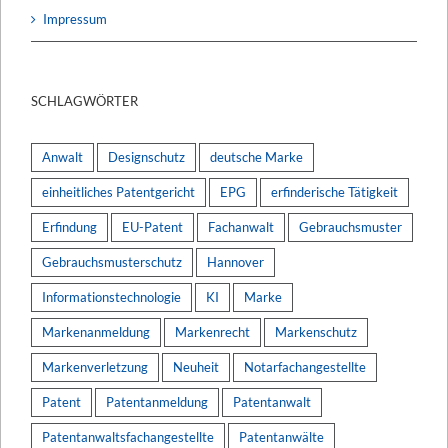
Impressum
SCHLAGWÖRTER
Anwalt
Designschutz
deutsche Marke
einheitliches Patentgericht
EPG
erfinderische Tätigkeit
Erfindung
EU-Patent
Fachanwalt
Gebrauchsmuster
Gebrauchsmusterschutz
Hannover
Informationstechnologie
KI
Marke
Markenanmeldung
Markenrecht
Markenschutz
Markenverletzung
Neuheit
Notarfachangestellte
Patent
Patentanmeldung
Patentanwalt
Patentanwaltsfachangestellte
Patentanwälte