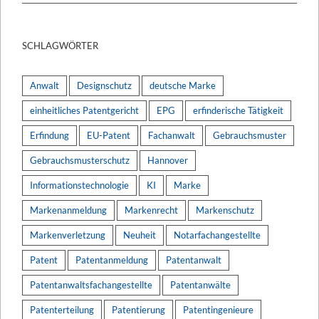
SCHLAGWÖRTER
Anwalt
Designschutz
deutsche Marke
einheitliches Patentgericht
EPG
erfinderische Tätigkeit
Erfindung
EU-Patent
Fachanwalt
Gebrauchsmuster
Gebrauchsmusterschutz
Hannover
Informationstechnologie
KI
Marke
Markenanmeldung
Markenrecht
Markenschutz
Markenverletzung
Neuheit
Notarfachangestellte
Patent
Patentanmeldung
Patentanwalt
Patentanwaltsfachangestellte
Patentanwälte
Patenterteilung
Patentierung
Patentingenieure