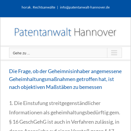
Zum
horak . Rechtsanwälte
|
info@patentanwalt-hannover.de
Inhalt
springen
Gehe zu ...
Die Frage, ob der Geheimnisinhaber angemessene
Geheimhaltungsmaßnahmen getroffen hat, ist
nach objektiven Maßstäben zu bemessen
1. Die Einstufung streitgegenständlicher
Informationen als geheimhaltungsbedürftig gem.
§ 16 GeschGehG ist auch in Verfahren zulässig, in
denen Ansprüche auf einen Verstoß gegen § 17