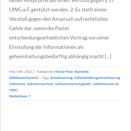
UWG a.F. gestützt werden. 2. Es stellt einen
Verstoß gegen den Anspruch auf rechtliches
Gehör dar, wenn die Partei
entscheidungserheblichen Vortrag von einer
Einstufung der Informationen als
geheimhaltungsbedürftig abhängig macht [...]
März 4th, 2021
|
Kategorien:
Know-How
,
Startseite
,
Wettbewerbsrecht
|
Tags:
Arbeitsvertrag
,
Geheimhaltungsvereinbarung
,
Geheimnis
,
Geheimnisschutz
,
Geheimnisschutzgesetz
,
Geheimnisverrat
,
UWG
Weiterlesen