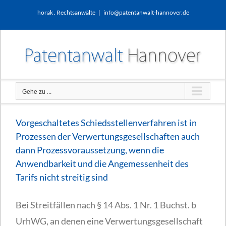
Zum
horak . Rechtsanwälte
|
info@patentanwalt-hannover.de
Inhalt
springen
Gehe zu ...
Vorgeschaltetes Schiedsstellenverfahren ist in
Prozessen der Verwertungsgesellschaften auch
dann Prozessvoraussetzung, wenn die
Anwendbarkeit und die Angemessenheit des
Tarifs nicht streitig sind
Bei Streitfällen nach § 14 Abs. 1 Nr. 1 Buchst. b
UrhWG, an denen eine Verwertungsgesellschaft