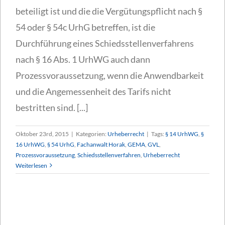
beteiligt ist und die die Vergütungspflicht nach §
54 oder § 54c UrhG betreffen, ist die
Durchführung eines Schiedsstellenverfahrens
nach § 16 Abs. 1 UrhWG auch dann
Prozessvoraussetzung, wenn die Anwendbarkeit
und die Angemessenheit des Tarifs nicht
bestritten sind. [...]
Oktober 23rd, 2015
|
Kategorien:
Urheberrecht
|
Tags:
§ 14 UrhWG
,
§
16 UrhWG
,
§ 54 UrhG
,
Fachanwalt Horak
,
GEMA
,
GVL
,
Prozessvoraussetzung
,
Schiedsstellenverfahren
,
Urheberrecht
Weiterlesen