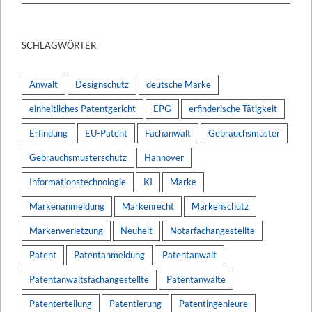
SCHLAGWÖRTER
Anwalt
Designschutz
deutsche Marke
einheitliches Patentgericht
EPG
erfinderische Tätigkeit
Erfindung
EU-Patent
Fachanwalt
Gebrauchsmuster
Gebrauchsmusterschutz
Hannover
Informationstechnologie
KI
Marke
Markenanmeldung
Markenrecht
Markenschutz
Markenverletzung
Neuheit
Notarfachangestellte
Patent
Patentanmeldung
Patentanwalt
Patentanwaltsfachangestellte
Patentanwälte
Patenterteilung
Patentierung
Patentingenieure