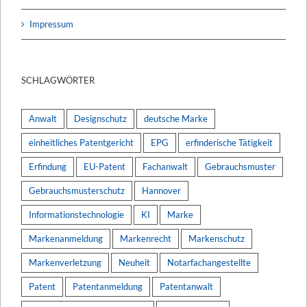
Impressum
SCHLAGWÖRTER
Anwalt
Designschutz
deutsche Marke
einheitliches Patentgericht
EPG
erfinderische Tätigkeit
Erfindung
EU-Patent
Fachanwalt
Gebrauchsmuster
Gebrauchsmusterschutz
Hannover
Informationstechnologie
KI
Marke
Markenanmeldung
Markenrecht
Markenschutz
Markenverletzung
Neuheit
Notarfachangestellte
Patent
Patentanmeldung
Patentanwalt