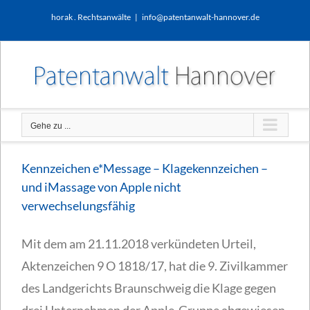
Zum
horak . Rechtsanwälte
|
info@patentanwalt-hannover.de
Inhalt
springen
Gehe zu ...
Kennzeichen e*Message – Klagekennzeichen –
und iMassage von Apple nicht
verwechselungsfähig
Mit dem am 21.11.2018 verkündeten Urteil,
Aktenzeichen 9 O 1818/17, hat die 9. Zivilkammer
des Landgerichts Braunschweig die Klage gegen
drei Unternehmen der Apple-Gruppe abgewiesen.