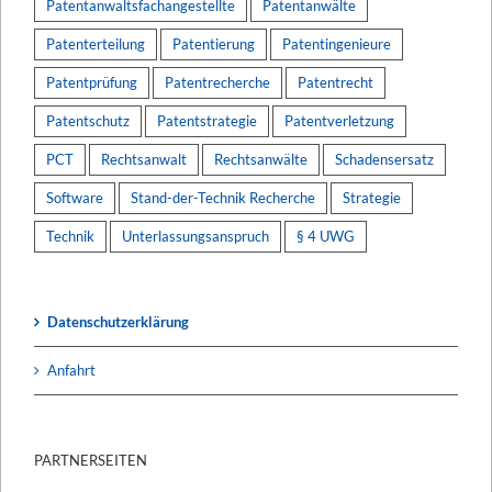
Patentanwaltsfachangestellte
Patentanwälte
Patenterteilung
Patentierung
Patentingenieure
Patentprüfung
Patentrecherche
Patentrecht
Patentschutz
Patentstrategie
Patentverletzung
PCT
Rechtsanwalt
Rechtsanwälte
Schadensersatz
Software
Stand-der-Technik Recherche
Strategie
Technik
Unterlassungsanspruch
§ 4 UWG
Datenschutzerklärung
Anfahrt
PARTNERSEITEN