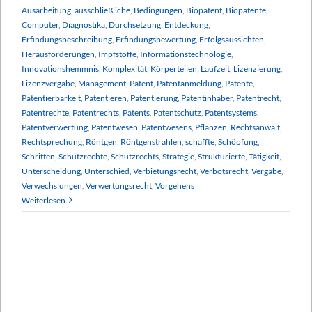
Ausarbeitung
,
ausschließliche
,
Bedingungen
,
Biopatent
,
Biopatente
,
Computer
,
Diagnostika
,
Durchsetzung
,
Entdeckung
,
Erfindungsbeschreibung
,
Erfindungsbewertung
,
Erfolgsaussichten
,
Herausforderungen
,
Impfstoffe
,
Informationstechnologie
,
Innovationshemmnis
,
Komplexität
,
Körperteilen
,
Laufzeit
,
Lizenzierung
,
Lizenzvergabe
,
Management
,
Patent
,
Patentanmeldung
,
Patente
,
Patentierbarkeit
,
Patentieren
,
Patentierung
,
Patentinhaber
,
Patentrecht
,
Patentrechte
,
Patentrechts
,
Patents
,
Patentschutz
,
Patentsystems
,
Patentverwertung
,
Patentwesen
,
Patentwesens
,
Pflanzen
,
Rechtsanwalt
,
Rechtsprechung
,
Röntgen
,
Röntgenstrahlen
,
schaffte
,
Schöpfung
,
Schritten
,
Schutzrechte
,
Schutzrechts
,
Strategie
,
Strukturierte
,
Tätigkeit
,
Unterscheidung
,
Unterschied
,
Verbietungsrecht
,
Verbotsrecht
,
Vergabe
,
Verwechslungen
,
Verwertungsrecht
,
Vorgehens
Weiterlesen