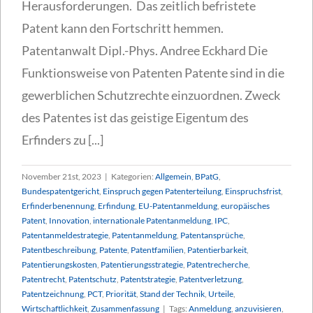
Herausforderungen. Das zeitlich befristete
Patent kann den Fortschritt hemmen.
Patentanwalt Dipl.-Phys. Andree Eckhard Die
Funktionsweise von Patenten Patente sind in die
gewerblichen Schutzrechte einzuordnen. Zweck
des Patentes ist das geistige Eigentum des
Erfinders zu [...]
November 21st, 2023
|
Kategorien:
Allgemein
,
BPatG
,
Bundespatentgericht
,
Einspruch gegen Patenterteilung
,
Einspruchsfrist
,
Erfinderbenennung
,
Erfindung
,
EU-Patentanmeldung
,
europäisches
Patent
,
Innovation
,
internationale Patentanmeldung
,
IPC
,
Patentanmeldestrategie
,
Patentanmeldung
,
Patentansprüche
,
Patentbeschreibung
,
Patente
,
Patentfamilien
,
Patentierbarkeit
,
Patentierungskosten
,
Patentierungsstrategie
,
Patentrecherche
,
Patentrecht
,
Patentschutz
,
Patentstrategie
,
Patentverletzung
,
Patentzeichnung
,
PCT
,
Priorität
,
Stand der Technik
,
Urteile
,
Wirtschaftlichkeit
,
Zusammenfassung
|
Tags:
Anmeldung
,
anzuvisieren
,