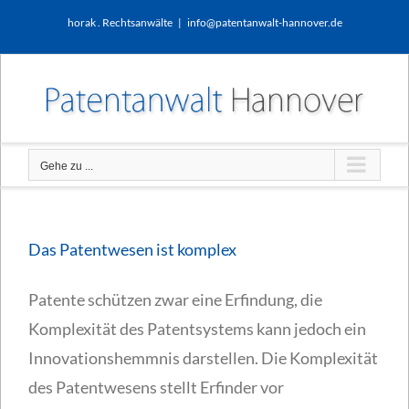
Zum
horak . Rechtsanwälte
|
info@patentanwalt-hannover.de
Inhalt
springen
Gehe zu ...
Das Patentwesen ist komplex
Patente schützen zwar eine Erfindung, die
Komplexität des Patentsystems kann jedoch ein
Innovationshemmnis darstellen. Die Komplexität
des Patentwesens stellt Erfinder vor