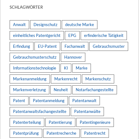
SCHLAGWÖRTER
Anwalt
Designschutz
deutsche Marke
einheitliches Patentgericht
EPG
erfinderische Tätigkeit
Erfindung
EU-Patent
Fachanwalt
Gebrauchsmuster
Gebrauchsmusterschutz
Hannover
Informationstechnologie
KI
Marke
Markenanmeldung
Markenrecht
Markenschutz
Markenverletzung
Neuheit
Notarfachangestellte
Patent
Patentanmeldung
Patentanwalt
Patentanwaltsfachangestellte
Patentanwälte
Patenterteilung
Patentierung
Patentingenieure
Patentprüfung
Patentrecherche
Patentrecht