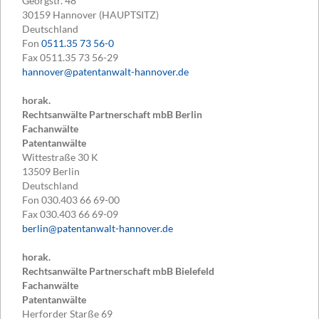
Georgstr. 48
30159
Hannover (HAUPTSITZ)
Deutschland
Fon
0511.35 73 56-0
Fax
0511.35 73 56-29
hannover@patentanwalt-hannover.de
horak.
Rechtsanwälte Partnerschaft mbB Berlin
Fachanwälte
Patentanwälte
Wittestraße 30 K
13509
Berlin
Deutschland
Fon
030.403 66 69-00
Fax
030.403 66 69-09
berlin@patentanwalt-hannover.de
horak.
Rechtsanwälte Partnerschaft mbB Bielefeld
Fachanwälte
Patentanwälte
Herforder Starße 69