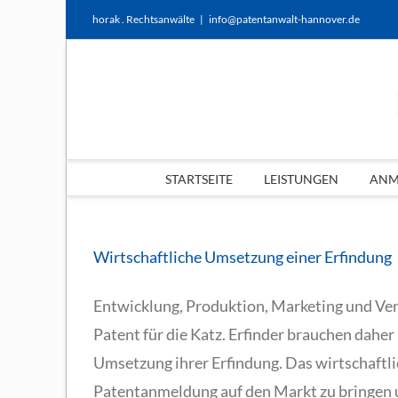
Zum
horak . Rechtsanwälte
|
info@patentanwalt-hannover.de
Inhalt
springen
STARTSEITE
LEISTUNGEN
ANME
ting
tegie
Wirtschaftliche Umsetzung einer Erfindung
Entwicklung, Produktion, Marketing und Vert
Patent für die Katz. Erfinder brauchen daher 
Umsetzung ihrer Erfindung. Das wirtschaftlic
Patentanmeldung auf den Markt zu bringen un