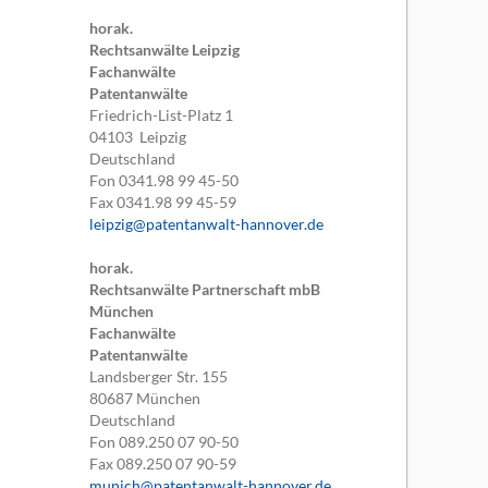
horak.
Rechtsanwälte Leipzig
Fachanwälte
Patentanwälte
Friedrich-List-Platz 1
04103
Leipzig
Deutschland
Fon
0341.98 99 45-50
Fax
0341.98 99 45-59
leipzig@patentanwalt-hannover.de
horak.
Rechtsanwälte Partnerschaft mbB
München
Fachanwälte
Patentanwälte
Landsberger Str. 155
80687
München
Deutschland
Fon
089.250 07 90-50
Fax
089.250 07 90-59
munich@patentanwalt-hannover.de