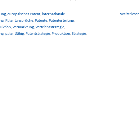
dung
,
europäisches Patent
,
internationale
Weiterlese
ng
,
Patentansprüche
,
Patente
,
Patenterteilung
,
uktion
,
Vermarktung
,
Vertriebsstrategie
,
ng
,
patentfähig
,
Patentstrategie
,
Produktion
,
Strategie
,