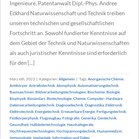
Ingenieure. Patentanwalt Dipl.-Phys. Andree
Eckhard Naturwissenschaft und Technik treiben
unseren technischen und gesellschaftlichen
Fortschritt an. Sowohl fundierter Kenntnisse auf
dem Gebiet der Technik und Naturwissenschaften
als auch juristischer Kenntnisse sind erforderlich
für den [...]
März 6th, 2023
|
Kategorien:
Allgemein
|
Tags:
Anorganische Chemie
,
Antikörper
,
Antriebstechnik
,
Atomphysik
,
Automatisierungstechnik
,
Baumaschinen
,
Bildverarbeitungstechnologien
,
Biochemie
,
Biologie
,
Biophysik
,
Biosimilars
,
Biotechnologie
,
Chemie
,
Computer–Hardware
,
Datenverarbeitungstechnik
,
Diagnosetechnik
,
Diagnostika
,
Elektronik
,
Elektrotechnik
,
Energietechnik
,
Erneuerbare Energie
,
Fertigungstechnik
,
Festkörperphysik
,
Flugzeugbau
,
Fotografie
,
Generika
,
Gentechnik
,
Gesundheit
,
Halbleitertechnologie
,
Haushaltsgeräte
,
Hochfrequenztechnologien
,
Hochspannungstechnik
,
Humanmedizin
,
Immunologie
,
Implantate
,
Information und Daten
,