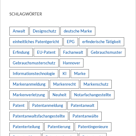
SCHLAGWÖRTER
Anwalt
Designschutz
deutsche Marke
einheitliches Patentgericht
EPG
erfinderische Tätigkeit
Erfindung
EU-Patent
Fachanwalt
Gebrauchsmuster
Gebrauchsmusterschutz
Hannover
Informationstechnologie
KI
Marke
Markenanmeldung
Markenrecht
Markenschutz
Markenverletzung
Neuheit
Notarfachangestellte
Patent
Patentanmeldung
Patentanwalt
Patentanwaltsfachangestellte
Patentanwälte
Patenterteilung
Patentierung
Patentingenieure