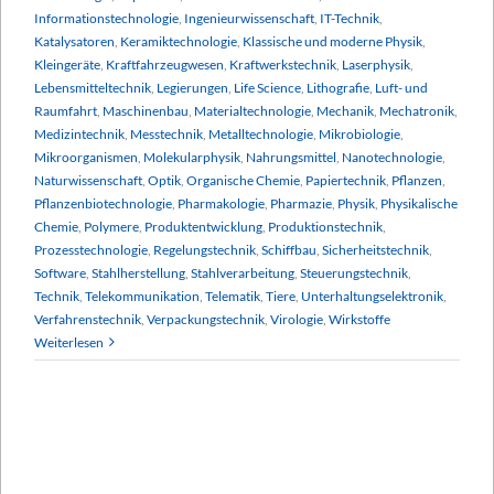
Informationstechnologie
,
Ingenieurwissenschaft
,
IT-Technik
,
Katalysatoren
,
Keramiktechnologie
,
Klassische und moderne Physik
,
Kleingeräte
,
Kraftfahrzeugwesen
,
Kraftwerkstechnik
,
Laserphysik
,
Lebensmitteltechnik
,
Legierungen
,
Life Science
,
Lithografie
,
Luft- und
Raumfahrt
,
Maschinenbau
,
Materialtechnologie
,
Mechanik
,
Mechatronik
,
Medizintechnik
,
Messtechnik
,
Metalltechnologie
,
Mikrobiologie
,
Mikroorganismen
,
Molekularphysik
,
Nahrungsmittel
,
Nanotechnologie
,
Naturwissenschaft
,
Optik
,
Organische Chemie
,
Papiertechnik
,
Pflanzen
,
Pflanzenbiotechnologie
,
Pharmakologie
,
Pharmazie
,
Physik
,
Physikalische
Chemie
,
Polymere
,
Produktentwicklung
,
Produktionstechnik
,
Prozesstechnologie
,
Regelungstechnik
,
Schiffbau
,
Sicherheitstechnik
,
Software
,
Stahlherstellung
,
Stahlverarbeitung
,
Steuerungstechnik
,
Technik
,
Telekommunikation
,
Telematik
,
Tiere
,
Unterhaltungselektronik
,
Verfahrenstechnik
,
Verpackungstechnik
,
Virologie
,
Wirkstoffe
Weiterlesen