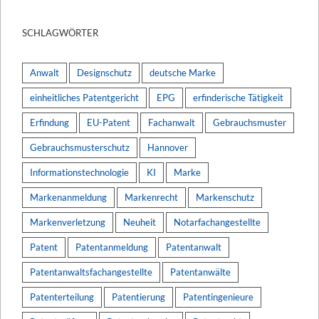
SCHLAGWÖRTER
Anwalt
Designschutz
deutsche Marke
einheitliches Patentgericht
EPG
erfinderische Tätigkeit
Erfindung
EU-Patent
Fachanwalt
Gebrauchsmuster
Gebrauchsmusterschutz
Hannover
Informationstechnologie
KI
Marke
Markenanmeldung
Markenrecht
Markenschutz
Markenverletzung
Neuheit
Notarfachangestellte
Patent
Patentanmeldung
Patentanwalt
Patentanwaltsfachangestellte
Patentanwälte
Patenterteilung
Patentierung
Patentingenieure