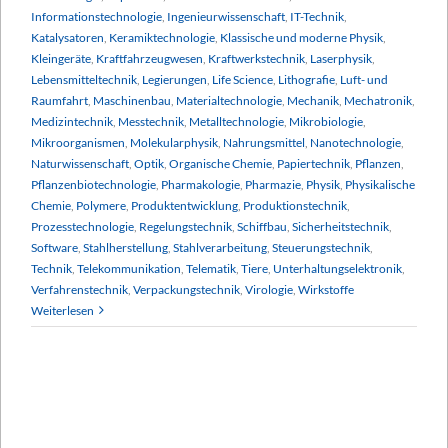
Informationstechnologie
,
Ingenieurwissenschaft
,
IT-Technik
,
Katalysatoren
,
Keramiktechnologie
,
Klassische und moderne Physik
,
Kleingeräte
,
Kraftfahrzeugwesen
,
Kraftwerkstechnik
,
Laserphysik
,
Lebensmitteltechnik
,
Legierungen
,
Life Science
,
Lithografie
,
Luft- und
Raumfahrt
,
Maschinenbau
,
Materialtechnologie
,
Mechanik
,
Mechatronik
,
Medizintechnik
,
Messtechnik
,
Metalltechnologie
,
Mikrobiologie
,
Mikroorganismen
,
Molekularphysik
,
Nahrungsmittel
,
Nanotechnologie
,
Naturwissenschaft
,
Optik
,
Organische Chemie
,
Papiertechnik
,
Pflanzen
,
Pflanzenbiotechnologie
,
Pharmakologie
,
Pharmazie
,
Physik
,
Physikalische
Chemie
,
Polymere
,
Produktentwicklung
,
Produktionstechnik
,
Prozesstechnologie
,
Regelungstechnik
,
Schiffbau
,
Sicherheitstechnik
,
Software
,
Stahlherstellung
,
Stahlverarbeitung
,
Steuerungstechnik
,
Technik
,
Telekommunikation
,
Telematik
,
Tiere
,
Unterhaltungselektronik
,
Verfahrenstechnik
,
Verpackungstechnik
,
Virologie
,
Wirkstoffe
Weiterlesen