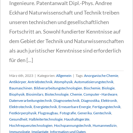
Ingenieure. Patentanwalt Dipl.-Phys. Andree
Eckhard Naturwissenschaft und Technik treiben
unseren technischen und gesellschaftlichen
Fortschritt an. Sowohl fundierter Kenntnisse auf
dem Gebiet der Technik und Naturwissenschaften
als auch juristischer Kenntnisse sind erforderlich
für den [...]
März 6th, 2023
|
Kategorien:
Allgemein
|
Tags:
Anorganische Chemie
,
Antikörper
,
Antriebstechnik
,
Atomphysik
,
Automatisierungstechnik
,
Baumaschinen
,
Bildverarbeitungstechnologien
,
Biochemie
,
Biologie
,
Biophysik
,
Biosimilars
,
Biotechnologie
,
Chemie
,
Computer–Hardware
,
Datenverarbeitungstechnik
,
Diagnosetechnik
,
Diagnostika
,
Elektronik
,
Elektrotechnik
,
Energietechnik
,
Erneuerbare Energie
,
Fertigungstechnik
,
Festkörperphysik
,
Flugzeugbau
,
Fotografie
,
Generika
,
Gentechnik
,
Gesundheit
,
Halbleitertechnologie
,
Haushaltsgeräte
,
Hochfrequenztechnologien
,
Hochspannungstechnik
,
Humanmedizin
,
Immunologie
,
Implantate
,
Information und Daten
,