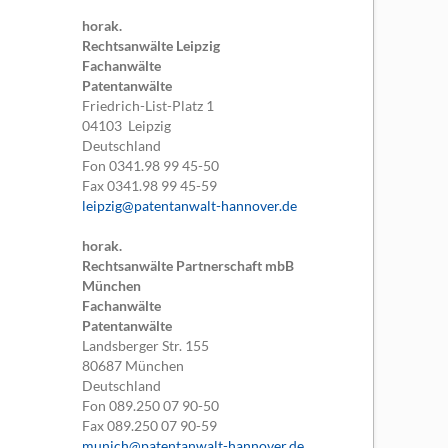
horak.
Rechtsanwälte Leipzig
Fachanwälte
Patentanwälte
Friedrich-List-Platz 1
04103
Leipzig
Deutschland
Fon
0341.98 99 45-50
Fax
0341.98 99 45-59
leipzig@patentanwalt-hannover.de
horak.
Rechtsanwälte Partnerschaft mbB
München
Fachanwälte
Patentanwälte
Landsberger Str. 155
80687
München
Deutschland
Fon
089.250 07 90-50
Fax
089.250 07 90-59
munich@patentanwalt-hannover.de