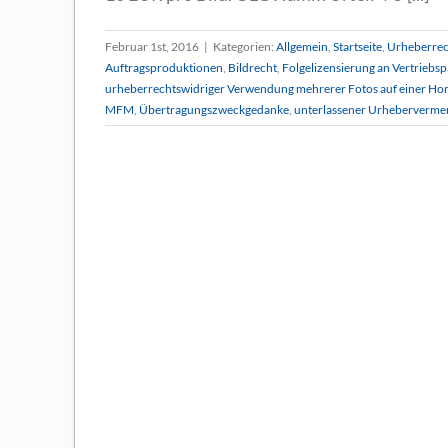
Februar 1st, 2016
|
Kategorien:
Allgemein
,
Startseite
,
Urheberrec
Auftragsproduktionen
,
Bildrecht
,
Folgelizensierung an Vertriebs
urheberrechtswidriger Verwendung mehrerer Fotos auf einer H
MFM
,
Übertragungszweckgedanke
,
unterlassener Urheberverme