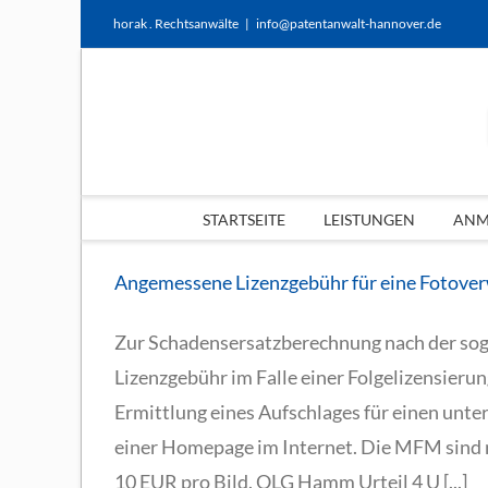
Zum
horak . Rechtsanwälte
|
info@patentanwalt-hannover.de
Inhalt
springen
STARTSEITE
LEISTUNGEN
ANME
Angemessene Lizenzgebühr für eine Fotove
Zur Schadensersatzberechnung nach der sog
Lizenzgebühr im Falle einer Folgelizensieru
Ermittlung eines Aufschlages für einen unt
einer Homepage im Internet. Die MFM sind 
10 EUR pro Bild. OLG Hamm Urteil 4 U [...]