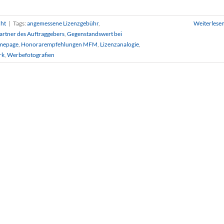
ht
|
Tags:
angemessene Lizenzgebühr
,
Weiterlese
partner des Auftraggebers
,
Gegenstandswert bei
omepage
,
Honorarempfehlungen MFM
,
Lizenzanalogie
,
rk
,
Werbefotografien