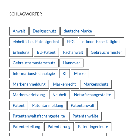
SCHLAGWÖRTER
Anwalt
Designschutz
deutsche Marke
einheitliches Patentgericht
EPG
erfinderische Tätigkeit
Erfindung
EU-Patent
Fachanwalt
Gebrauchsmuster
Gebrauchsmusterschutz
Hannover
Informationstechnologie
KI
Marke
Markenanmeldung
Markenrecht
Markenschutz
Markenverletzung
Neuheit
Notarfachangestellte
Patent
Patentanmeldung
Patentanwalt
Patentanwaltsfachangestellte
Patentanwälte
Patenterteilung
Patentierung
Patentingenieure