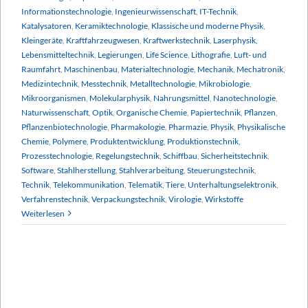
Informationstechnologie
,
Ingenieurwissenschaft
,
IT-Technik
,
Katalysatoren
,
Keramiktechnologie
,
Klassische und moderne Physik
,
Kleingeräte
,
Kraftfahrzeugwesen
,
Kraftwerkstechnik
,
Laserphysik
,
Lebensmitteltechnik
,
Legierungen
,
Life Science
,
Lithografie
,
Luft- und
Raumfahrt
,
Maschinenbau
,
Materialtechnologie
,
Mechanik
,
Mechatronik
,
Medizintechnik
,
Messtechnik
,
Metalltechnologie
,
Mikrobiologie
,
Mikroorganismen
,
Molekularphysik
,
Nahrungsmittel
,
Nanotechnologie
,
Naturwissenschaft
,
Optik
,
Organische Chemie
,
Papiertechnik
,
Pflanzen
,
Pflanzenbiotechnologie
,
Pharmakologie
,
Pharmazie
,
Physik
,
Physikalische
Chemie
,
Polymere
,
Produktentwicklung
,
Produktionstechnik
,
Prozesstechnologie
,
Regelungstechnik
,
Schiffbau
,
Sicherheitstechnik
,
Software
,
Stahlherstellung
,
Stahlverarbeitung
,
Steuerungstechnik
,
Technik
,
Telekommunikation
,
Telematik
,
Tiere
,
Unterhaltungselektronik
,
Verfahrenstechnik
,
Verpackungstechnik
,
Virologie
,
Wirkstoffe
Weiterlesen