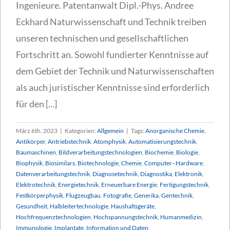
Ingenieure. Patentanwalt Dipl.-Phys. Andree
Eckhard Naturwissenschaft und Technik treiben
unseren technischen und gesellschaftlichen
Fortschritt an. Sowohl fundierter Kenntnisse auf
dem Gebiet der Technik und Naturwissenschaften
als auch juristischer Kenntnisse sind erforderlich
für den [...]
März 6th, 2023
|
Kategorien:
Allgemein
|
Tags:
Anorganische Chemie
,
Antikörper
,
Antriebstechnik
,
Atomphysik
,
Automatisierungstechnik
,
Baumaschinen
,
Bildverarbeitungstechnologien
,
Biochemie
,
Biologie
,
Biophysik
,
Biosimilars
,
Biotechnologie
,
Chemie
,
Computer–Hardware
,
Datenverarbeitungstechnik
,
Diagnosetechnik
,
Diagnostika
,
Elektronik
,
Elektrotechnik
,
Energietechnik
,
Erneuerbare Energie
,
Fertigungstechnik
,
Festkörperphysik
,
Flugzeugbau
,
Fotografie
,
Generika
,
Gentechnik
,
Gesundheit
,
Halbleitertechnologie
,
Haushaltsgeräte
,
Hochfrequenztechnologien
,
Hochspannungstechnik
,
Humanmedizin
,
Immunologie
,
Implantate
,
Information und Daten
,