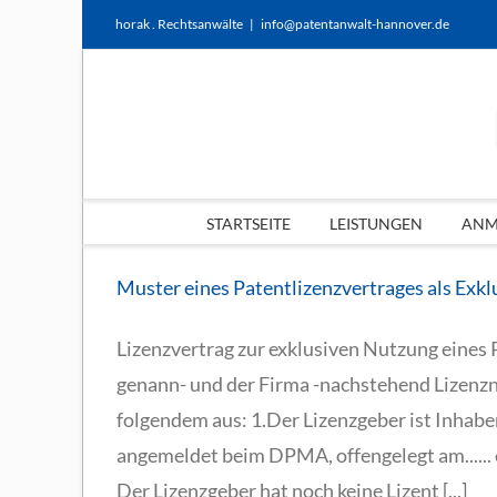
Zum
horak . Rechtsanwälte
|
info@patentanwalt-hannover.de
Inhalt
springen
STARTSEITE
LEISTUNGEN
ANME
Muster eines Patentlizenzvertrages als Exkl
Lizenzvertrag zur exklusiven Nutzung eines
genann- und der Firma -nachstehend Lizenz
folgendem aus: 1.Der Lizenzgeber ist Inhaber
angemeldet beim DPMA, offengelegt am...... erte
Der Lizenzgeber hat noch keine Lizent [...]