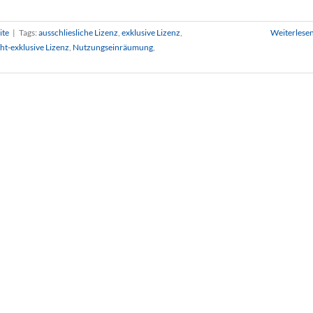
ite
|
Tags:
ausschliesliche Lizenz
,
exklusive Lizenz
,
Weiterlese
ht-exklusive Lizenz
,
Nutzungseinräumung
,