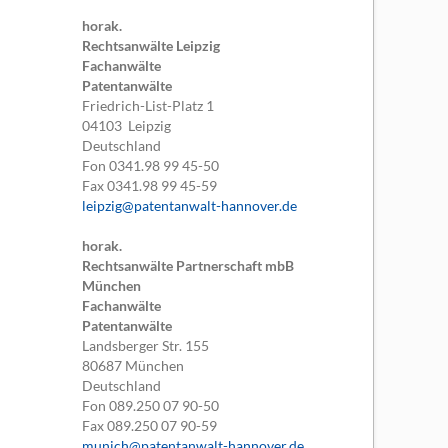
horak.
Rechtsanwälte Leipzig
Fachanwälte
Patentanwälte
Friedrich-List-Platz 1
04103
Leipzig
Deutschland
Fon
0341.98 99 45-50
Fax
0341.98 99 45-59
leipzig@patentanwalt-hannover.de
horak.
Rechtsanwälte Partnerschaft mbB
München
Fachanwälte
Patentanwälte
Landsberger Str. 155
80687
München
Deutschland
Fon
089.250 07 90-50
Fax
089.250 07 90-59
munich@patentanwalt-hannover.de