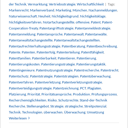
der Technik
,
Vermarktung
,
Vertriebsstrategie
,
Wirtschaftlichkeit
|
Tags:
Markenrecht
,
Markenverband
,
Marketing
,
München
,
Nachanmeldungen
,
Naturwissenschaft
,
Neuheit
,
Nichtigkeitsgrund
,
Nichtigkeitsklage
,
Nichtigkeitsverfahren
,
Notarfachangestellte
,
offensive
,
Patent
,
Patent-
Cooperation-Treaty
,
Patentangriffsstrategie
,
Patentanmeldestrategie
,
Patentanmeldung
,
Patentansprüche
,
Patentanwalt
,
Patentanwälte
,
Patentanwaltsfachangestellte
,
Patentanwaltsfachangestellten
,
Patentaufrechterhaltungsstrategie
,
Patentberatung
,
Patentbeschreibung
,
Patente
,
Patenten
,
Patenterfolg
,
Patenterteilung
,
Patentfähigkeit
,
Patentfamilien
,
Patentierbarkeit
,
Patentieren
,
Patentierung
,
Patentierungskosten
,
Patentierungsstrategie
,
Patentierungstaktik
,
Patentingenieure
,
Patentnutzungsstrategie
,
Patentrecherche
,
Patentrecht
,
Patentschutz
,
Patentstrategie
,
Patentstrategien
,
Patentüberwachung
,
Patentverfahren
,
Patentverletzung
,
Patentverletzungsstrategie
,
Patentverteidigungsstrategie
,
Patentzeichnung
,
PCT
,
Plagiaten
,
Platzierung
,
Priorität
,
Prioritätsansprüche
,
Produktion
,
Prüfungsprozess
,
Recherchemöglichkeiten
,
Risiko
,
Schutzrechte
,
Stand-der-Technik
Recherche
,
Stellenangebot
,
Strategie
,
strategische
,
Streitpotenzial
,
Technik
,
Technologien
,
überwachen
,
Überwachung
,
Umsetzung
Weiterlesen