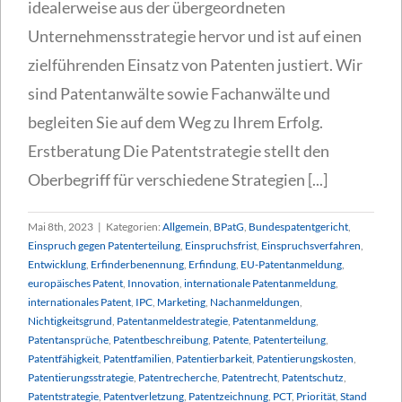
idealerweise aus der übergeordneten
Unternehmensstrategie hervor und ist auf einen
zielführenden Einsatz von Patenten justiert. Wir
sind Patentanwälte sowie Fachanwälte und
begleiten Sie auf dem Weg zu Ihrem Erfolg.
Erstberatung Die Patentstrategie stellt den
Oberbegriff für verschiedene Strategien [...]
Mai 8th, 2023
|
Kategorien:
Allgemein
,
BPatG
,
Bundespatentgericht
,
Einspruch gegen Patenterteilung
,
Einspruchsfrist
,
Einspruchsverfahren
,
Entwicklung
,
Erfinderbenennung
,
Erfindung
,
EU-Patentanmeldung
,
europäisches Patent
,
Innovation
,
internationale Patentanmeldung
,
internationales Patent
,
IPC
,
Marketing
,
Nachanmeldungen
,
Nichtigkeitsgrund
,
Patentanmeldestrategie
,
Patentanmeldung
,
Patentansprüche
,
Patentbeschreibung
,
Patente
,
Patenterteilung
,
Patentfähigkeit
,
Patentfamilien
,
Patentierbarkeit
,
Patentierungskosten
,
Patentierungsstrategie
,
Patentrecherche
,
Patentrecht
,
Patentschutz
,
Patentstrategie
,
Patentverletzung
,
Patentzeichnung
,
PCT
,
Priorität
,
Stand