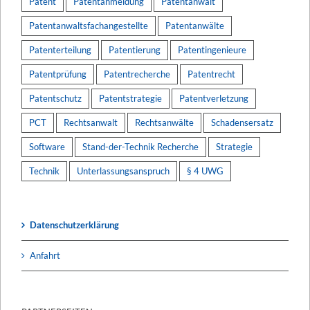
Patent
Patentanmeldung
Patentanwalt
Patentanwaltsfachangestellte
Patentanwälte
Patenterteilung
Patentierung
Patentingenieure
Patentprüfung
Patentrecherche
Patentrecht
Patentschutz
Patentstrategie
Patentverletzung
PCT
Rechtsanwalt
Rechtsanwälte
Schadensersatz
Software
Stand-der-Technik Recherche
Strategie
Technik
Unterlassungsanspruch
§ 4 UWG
Datenschutzerklärung
Anfahrt