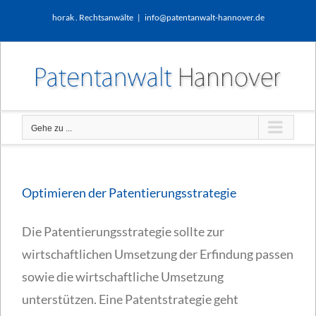
Zum
horak . Rechtsanwälte
|
info@patentanwalt-hannover.de
Inhalt
springen
Gehe zu ...
Optimieren der Patentierungsstrategie
Die Patentierungsstrategie sollte zur
wirtschaftlichen Umsetzung der Erfindung passen
sowie die wirtschaftliche Umsetzung
unterstützen. Eine Patentstrategie geht