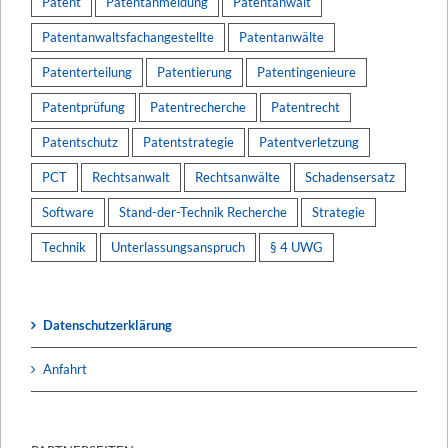
Patent
Patentanmeldung
Patentanwalt
Patentanwaltsfachangestellte
Patentanwälte
Patenterteilung
Patentierung
Patentingenieure
Patentprüfung
Patentrecherche
Patentrecht
Patentschutz
Patentstrategie
Patentverletzung
PCT
Rechtsanwalt
Rechtsanwälte
Schadensersatz
Software
Stand-der-Technik Recherche
Strategie
Technik
Unterlassungsanspruch
§ 4 UWG
Datenschutzerklärung
Anfahrt