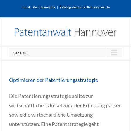
Zum
horak . Rechtsanwälte
|
info@patentanwalt-hannover.de
Inhalt
springen
Gehe zu ...
Optimieren der Patentierungsstrategie
Die Patentierungsstrategie sollte zur
wirtschaftlichen Umsetzung der Erfindung passen
sowie die wirtschaftliche Umsetzung
unterstützen. Eine Patentstrategie geht