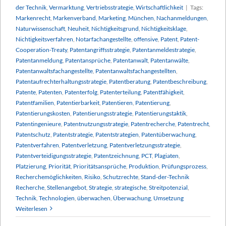
der Technik
,
Vermarktung
,
Vertriebsstrategie
,
Wirtschaftlichkeit
|
Tags:
Markenrecht
,
Markenverband
,
Marketing
,
München
,
Nachanmeldungen
,
Naturwissenschaft
,
Neuheit
,
Nichtigkeitsgrund
,
Nichtigkeitsklage
,
Nichtigkeitsverfahren
,
Notarfachangestellte
,
offensive
,
Patent
,
Patent-
Cooperation-Treaty
,
Patentangriffsstrategie
,
Patentanmeldestrategie
,
Patentanmeldung
,
Patentansprüche
,
Patentanwalt
,
Patentanwälte
,
Patentanwaltsfachangestellte
,
Patentanwaltsfachangestellten
,
Patentaufrechterhaltungsstrategie
,
Patentberatung
,
Patentbeschreibung
,
Patente
,
Patenten
,
Patenterfolg
,
Patenterteilung
,
Patentfähigkeit
,
Patentfamilien
,
Patentierbarkeit
,
Patentieren
,
Patentierung
,
Patentierungskosten
,
Patentierungsstrategie
,
Patentierungstaktik
,
Patentingenieure
,
Patentnutzungsstrategie
,
Patentrecherche
,
Patentrecht
,
Patentschutz
,
Patentstrategie
,
Patentstrategien
,
Patentüberwachung
,
Patentverfahren
,
Patentverletzung
,
Patentverletzungsstrategie
,
Patentverteidigungsstrategie
,
Patentzeichnung
,
PCT
,
Plagiaten
,
Platzierung
,
Priorität
,
Prioritätsansprüche
,
Produktion
,
Prüfungsprozess
,
Recherchemöglichkeiten
,
Risiko
,
Schutzrechte
,
Stand-der-Technik
Recherche
,
Stellenangebot
,
Strategie
,
strategische
,
Streitpotenzial
,
Technik
,
Technologien
,
überwachen
,
Überwachung
,
Umsetzung
Weiterlesen