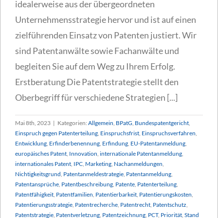
idealerweise aus der übergeordneten
Unternehmensstrategie hervor und ist auf einen
zielführenden Einsatz von Patenten justiert. Wir
sind Patentanwälte sowie Fachanwälte und
begleiten Sie auf dem Weg zu Ihrem Erfolg.
Erstberatung Die Patentstrategie stellt den
Oberbegriff für verschiedene Strategien [...]
Mai 8th, 2023
|
Kategorien:
Allgemein
,
BPatG
,
Bundespatentgericht
,
Einspruch gegen Patenterteilung
,
Einspruchsfrist
,
Einspruchsverfahren
,
Entwicklung
,
Erfinderbenennung
,
Erfindung
,
EU-Patentanmeldung
,
europäisches Patent
,
Innovation
,
internationale Patentanmeldung
,
internationales Patent
,
IPC
,
Marketing
,
Nachanmeldungen
,
Nichtigkeitsgrund
,
Patentanmeldestrategie
,
Patentanmeldung
,
Patentansprüche
,
Patentbeschreibung
,
Patente
,
Patenterteilung
,
Patentfähigkeit
,
Patentfamilien
,
Patentierbarkeit
,
Patentierungskosten
,
Patentierungsstrategie
,
Patentrecherche
,
Patentrecht
,
Patentschutz
,
Patentstrategie
,
Patentverletzung
,
Patentzeichnung
,
PCT
,
Priorität
,
Stand