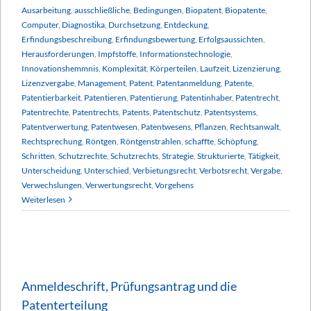
Ausarbeitung
,
ausschließliche
,
Bedingungen
,
Biopatent
,
Biopatente
,
Computer
,
Diagnostika
,
Durchsetzung
,
Entdeckung
,
Erfindungsbeschreibung
,
Erfindungsbewertung
,
Erfolgsaussichten
,
Herausforderungen
,
Impfstoffe
,
Informationstechnologie
,
Innovationshemmnis
,
Komplexität
,
Körperteilen
,
Laufzeit
,
Lizenzierung
,
Lizenzvergabe
,
Management
,
Patent
,
Patentanmeldung
,
Patente
,
Patentierbarkeit
,
Patentieren
,
Patentierung
,
Patentinhaber
,
Patentrecht
,
Patentrechte
,
Patentrechts
,
Patents
,
Patentschutz
,
Patentsystems
,
Patentverwertung
,
Patentwesen
,
Patentwesens
,
Pflanzen
,
Rechtsanwalt
,
Rechtsprechung
,
Röntgen
,
Röntgenstrahlen
,
schaffte
,
Schöpfung
,
Schritten
,
Schutzrechte
,
Schutzrechts
,
Strategie
,
Strukturierte
,
Tätigkeit
,
Unterscheidung
,
Unterschied
,
Verbietungsrecht
,
Verbotsrecht
,
Vergabe
,
Verwechslungen
,
Verwertungsrecht
,
Vorgehens
Weiterlesen
Anmeldeschrift, Prüfungsantrag und die
Patenterteilung