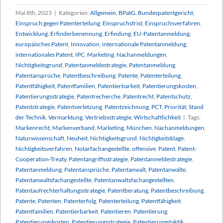
Mai 8th, 2023
|
Kategorien:
Allgemein
,
BPatG
,
Bundespatentgericht
,
Einspruch gegen Patenterteilung
,
Einspruchsfrist
,
Einspruchsverfahren
,
Entwicklung
,
Erfinderbenennung
,
Erfindung
,
EU-Patentanmeldung
,
europäisches Patent
,
Innovation
,
internationale Patentanmeldung
,
internationales Patent
,
IPC
,
Marketing
,
Nachanmeldungen
,
Nichtigkeitsgrund
,
Patentanmeldestrategie
,
Patentanmeldung
,
Patentansprüche
,
Patentbeschreibung
,
Patente
,
Patenterteilung
,
Patentfähigkeit
,
Patentfamilien
,
Patentierbarkeit
,
Patentierungskosten
,
Patentierungsstrategie
,
Patentrecherche
,
Patentrecht
,
Patentschutz
,
Patentstrategie
,
Patentverletzung
,
Patentzeichnung
,
PCT
,
Priorität
,
Stand
der Technik
,
Vermarktung
,
Vertriebsstrategie
,
Wirtschaftlichkeit
|
Tags:
Markenrecht
,
Markenverband
,
Marketing
,
München
,
Nachanmeldungen
,
Naturwissenschaft
,
Neuheit
,
Nichtigkeitsgrund
,
Nichtigkeitsklage
,
Nichtigkeitsverfahren
,
Notarfachangestellte
,
offensive
,
Patent
,
Patent-
Cooperation-Treaty
,
Patentangriffsstrategie
,
Patentanmeldestrategie
,
Patentanmeldung
,
Patentansprüche
,
Patentanwalt
,
Patentanwälte
,
Patentanwaltsfachangestellte
,
Patentanwaltsfachangestellten
,
Patentaufrechterhaltungsstrategie
,
Patentberatung
,
Patentbeschreibung
,
Patente
,
Patenten
,
Patenterfolg
,
Patenterteilung
,
Patentfähigkeit
,
Patentfamilien
,
Patentierbarkeit
,
Patentieren
,
Patentierung
,
Patentierungskosten
,
Patentierungsstrategie
,
Patentierungstaktik
,