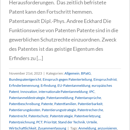
Herausforderungen. Das zeitlich befristete
Patent kann den Fortschritt hemmen.
Patentanwalt Dipl.-Phys. Andree Eckhard Die
Funktionsweise von Patenten Patente sind in die
gewerblichen Schutzrechte einzuordnen. Zweck
des Patentes ist das geistige Eigentum des
Erfinders zu [...]
November 21st, 2023
|
Kategorien:
Allgemein
,
BPatG
,
Bundespatentgericht
,
Einspruch gegen Patenterteilung
,
Einspruchsfrist
,
Erfinderbenennung
,
Erfindung
,
EU-Patentanmeldung
,
europäisches
Patent
,
Innovation
,
internationale Patentanmeldung
,
IPC
,
Patentanmeldestrategie
,
Patentanmeldung
,
Patentansprüche
,
Patentbeschreibung
,
Patente
,
Patentfamilien
,
Patentierbarkeit
,
Patentierungskosten
,
Patentierungsstrategie
,
Patentrecherche
,
Patentrecht
,
Patentschutz
,
Patentstrategie
,
Patentverletzung
,
Patentzeichnung
,
PCT
,
Priorität
,
Stand der Technik
,
Urteile
,
Wirtschaftlichkeit
,
Zusammenfassung
|
Tags:
Anmeldung
,
anzuvisieren
,