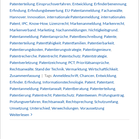
Patenterteilung
,
Einspruchsverfahren
,
Entwicklung
,
Erfinderbenennung
,
Erfindung
,
Erfindungsbewertung
,
EU-Patentanmeldung
,
Fachanwälte
,
Hannover
,
Innovation
,
internationale Patentanmeldung
,
internationales
Patent
,
IPC
,
Know-How
,
Lizenzrecht
,
Markenanmeldung
,
Markenrecht
,
Markenverband
,
Marketing
,
Nachanmeldungen
,
Nichtigkeitsgrund
,
Patentanmeldung
,
Patentansprüche
,
Patentbeschreibung
,
Patente
,
Patenterteilung
,
Patentfähigkeit
,
Patentfamilien
,
Patentierbarkeit
,
Patentierungskosten
,
Patentierungsstrategie
,
Patentingenieure
,
Patentrecherche
,
Patentrecht
,
Patentschutz
,
Patentstrategie
,
Patentverletzung
,
Patentzeichnung
,
PCT
,
Prioritätsansprüche
,
Rechtsanwälte
,
Stand der Technik
,
Vermarktung
,
Wirtschaftlichkeit
,
Zusammenfassung
|
Tags:
Anmeldeschrift
,
Chancen
,
Entwicklung
,
Erfinder
,
Erfindung
,
Informationstechnologie
,
Patent
,
Patentamt
,
Patentanmeldung
,
Patentanwalt
,
Patentberatung
,
Patenterteilung
,
Patentierung
,
Patentrecht
,
Patentschutz
,
Patentwesen
,
Prüfungsantrag
,
Prüfungsverfahren
,
Rechtsanwalt
,
Rechtsprechung
,
Schutzumfang
,
Umsetzung
,
Unterschied
,
Verwechslungen
,
Voraussetzung
Weiterlesen