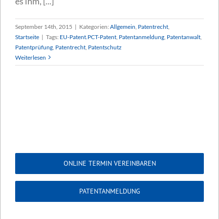
es ihm, [...]
September 14th, 2015
|
Kategorien:
Allgemein
,
Patentrecht
,
Startseite
|
Tags:
EU-Patent.PCT-Patent
,
Patentanmeldung
,
Patentanwalt
,
Patentprüfung
,
Patentrecht
,
Patentschutz
Weiterlesen
ONLINE TERMIN VEREINBAREN
PATENTANMELDUNG