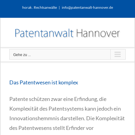
Zum
horak . Rechtsanwälte
|
info@patentanwalt-hannover.de
Inhalt
springen
Gehe zu ...
Das Patentwesen ist komplex
Patente schützen zwar eine Erfindung, die
Komplexität des Patentsystems kann jedoch ein
Innovationshemmnis darstellen. Die Komplexität
des Patentwesens stellt Erfinder vor