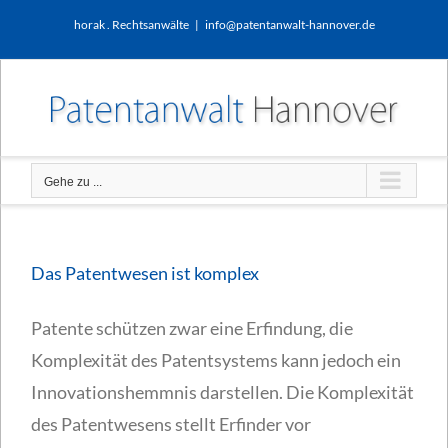
Zum
horak . Rechtsanwälte
|
info@patentanwalt-hannover.de
Inhalt
springen
Gehe zu ...
Das Patentwesen ist komplex
Patente schützen zwar eine Erfindung, die
Komplexität des Patentsystems kann jedoch ein
Innovationshemmnis darstellen. Die Komplexität
des Patentwesens stellt Erfinder vor