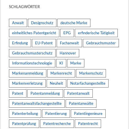
SCHLAGWÖRTER
Anwalt
Designschutz
deutsche Marke
einheitliches Patentgericht
EPG
erfinderische Tätigkeit
Erfindung
EU-Patent
Fachanwalt
Gebrauchsmuster
Gebrauchsmusterschutz
Hannover
Informationstechnologie
KI
Marke
Markenanmeldung
Markenrecht
Markenschutz
Markenverletzung
Neuheit
Notarfachangestellte
Patent
Patentanmeldung
Patentanwalt
Patentanwaltsfachangestellte
Patentanwälte
Patenterteilung
Patentierung
Patentingenieure
Patentprüfung
Patentrecherche
Patentrecht