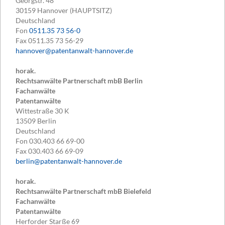
Georgstr. 48
30159
Hannover (HAUPTSITZ)
Deutschland
Fon
0511.35 73 56-0
Fax
0511.35 73 56-29
hannover@patentanwalt-hannover.de
horak.
Rechtsanwälte Partnerschaft mbB Berlin
Fachanwälte
Patentanwälte
Wittestraße 30 K
13509
Berlin
Deutschland
Fon
030.403 66 69-00
Fax
030.403 66 69-09
berlin@patentanwalt-hannover.de
horak.
Rechtsanwälte Partnerschaft mbB Bielefeld
Fachanwälte
Patentanwälte
Herforder Starße 69