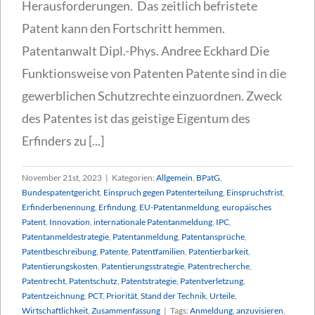
Herausforderungen. Das zeitlich befristete
Patent kann den Fortschritt hemmen.
Patentanwalt Dipl.-Phys. Andree Eckhard Die
Funktionsweise von Patenten Patente sind in die
gewerblichen Schutzrechte einzuordnen. Zweck
des Patentes ist das geistige Eigentum des
Erfinders zu [...]
November 21st, 2023
|
Kategorien:
Allgemein
,
BPatG
,
Bundespatentgericht
,
Einspruch gegen Patenterteilung
,
Einspruchsfrist
,
Erfinderbenennung
,
Erfindung
,
EU-Patentanmeldung
,
europäisches
Patent
,
Innovation
,
internationale Patentanmeldung
,
IPC
,
Patentanmeldestrategie
,
Patentanmeldung
,
Patentansprüche
,
Patentbeschreibung
,
Patente
,
Patentfamilien
,
Patentierbarkeit
,
Patentierungskosten
,
Patentierungsstrategie
,
Patentrecherche
,
Patentrecht
,
Patentschutz
,
Patentstrategie
,
Patentverletzung
,
Patentzeichnung
,
PCT
,
Priorität
,
Stand der Technik
,
Urteile
,
Wirtschaftlichkeit
,
Zusammenfassung
|
Tags:
Anmeldung
,
anzuvisieren
,