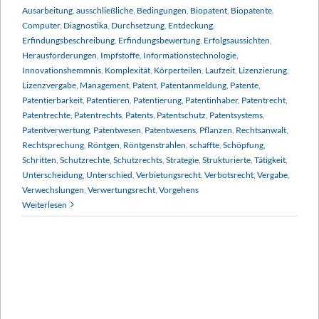
Ausarbeitung
,
ausschließliche
,
Bedingungen
,
Biopatent
,
Biopatente
,
Computer
,
Diagnostika
,
Durchsetzung
,
Entdeckung
,
Erfindungsbeschreibung
,
Erfindungsbewertung
,
Erfolgsaussichten
,
Herausforderungen
,
Impfstoffe
,
Informationstechnologie
,
Innovationshemmnis
,
Komplexität
,
Körperteilen
,
Laufzeit
,
Lizenzierung
,
Lizenzvergabe
,
Management
,
Patent
,
Patentanmeldung
,
Patente
,
Patentierbarkeit
,
Patentieren
,
Patentierung
,
Patentinhaber
,
Patentrecht
,
Patentrechte
,
Patentrechts
,
Patents
,
Patentschutz
,
Patentsystems
,
Patentverwertung
,
Patentwesen
,
Patentwesens
,
Pflanzen
,
Rechtsanwalt
,
Rechtsprechung
,
Röntgen
,
Röntgenstrahlen
,
schaffte
,
Schöpfung
,
Schritten
,
Schutzrechte
,
Schutzrechts
,
Strategie
,
Strukturierte
,
Tätigkeit
,
Unterscheidung
,
Unterschied
,
Verbietungsrecht
,
Verbotsrecht
,
Vergabe
,
Verwechslungen
,
Verwertungsrecht
,
Vorgehens
Weiterlesen