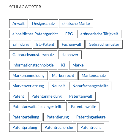
SCHLAGWÖRTER
Anwalt
Designschutz
deutsche Marke
einheitliches Patentgericht
EPG
erfinderische Tätigkeit
Erfindung
EU-Patent
Fachanwalt
Gebrauchsmuster
Gebrauchsmusterschutz
Hannover
Informationstechnologie
KI
Marke
Markenanmeldung
Markenrecht
Markenschutz
Markenverletzung
Neuheit
Notarfachangestellte
Patent
Patentanmeldung
Patentanwalt
Patentanwaltsfachangestellte
Patentanwälte
Patenterteilung
Patentierung
Patentingenieure
Patentprüfung
Patentrecherche
Patentrecht