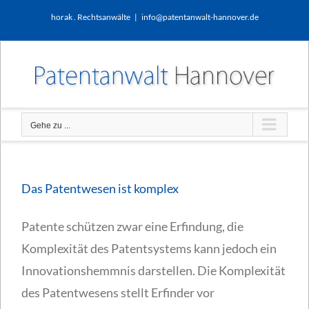
Zum
horak . Rechtsanwälte
|
info@patentanwalt-hannover.de
Inhalt
springen
Gehe zu ...
Das Patentwesen ist komplex
Patente schützen zwar eine Erfindung, die
Komplexität des Patentsystems kann jedoch ein
Innovationshemmnis darstellen. Die Komplexität
des Patentwesens stellt Erfinder vor