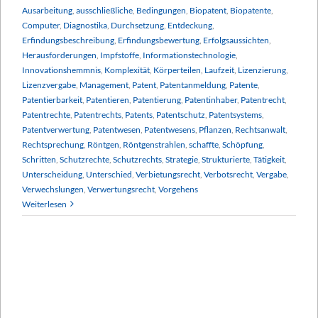
Ausarbeitung
,
ausschließliche
,
Bedingungen
,
Biopatent
,
Biopatente
,
Computer
,
Diagnostika
,
Durchsetzung
,
Entdeckung
,
Erfindungsbeschreibung
,
Erfindungsbewertung
,
Erfolgsaussichten
,
Herausforderungen
,
Impfstoffe
,
Informationstechnologie
,
Innovationshemmnis
,
Komplexität
,
Körperteilen
,
Laufzeit
,
Lizenzierung
,
Lizenzvergabe
,
Management
,
Patent
,
Patentanmeldung
,
Patente
,
Patentierbarkeit
,
Patentieren
,
Patentierung
,
Patentinhaber
,
Patentrecht
,
Patentrechte
,
Patentrechts
,
Patents
,
Patentschutz
,
Patentsystems
,
Patentverwertung
,
Patentwesen
,
Patentwesens
,
Pflanzen
,
Rechtsanwalt
,
Rechtsprechung
,
Röntgen
,
Röntgenstrahlen
,
schaffte
,
Schöpfung
,
Schritten
,
Schutzrechte
,
Schutzrechts
,
Strategie
,
Strukturierte
,
Tätigkeit
,
Unterscheidung
,
Unterschied
,
Verbietungsrecht
,
Verbotsrecht
,
Vergabe
,
Verwechslungen
,
Verwertungsrecht
,
Vorgehens
Weiterlesen