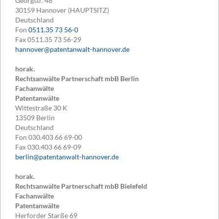
Georgstr. 48
30159
Hannover (HAUPTSITZ)
Deutschland
Fon
0511.35 73 56-0
Fax
0511.35 73 56-29
hannover@patentanwalt-hannover.de
horak.
Rechtsanwälte Partnerschaft mbB Berlin
Fachanwälte
Patentanwälte
Wittestraße 30 K
13509
Berlin
Deutschland
Fon
030.403 66 69-00
Fax
030.403 66 69-09
berlin@patentanwalt-hannover.de
horak.
Rechtsanwälte Partnerschaft mbB Bielefeld
Fachanwälte
Patentanwälte
Herforder Starße 69