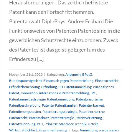
Herausforderungen. Das zeitlich befristete
Patent kann den Fortschritt hemmen.
Patentanwalt Dipl.-Phys. Andree Eckhard Die
Funktionsweise von Patenten Patente sind in die
gewerblichen Schutzrechte einzuordnen. Zweck
des Patentes ist das geistige Eigentum des
Erfinders zu [...]
November 21st, 2023
|
Kategorien:
Allgemein
,
BPatG
,
Bundespatentgericht
,
Einspruch gegen Patenterteilung
,
Einspruchsfrist
,
Erfinderbenennung
,
Erfindung
,
EU-Patentanmeldung
,
europäisches
Patent
,
Innovation
,
internationale Patentanmeldung
,
IPC
,
Patentanmeldestrategie
,
Patentanmeldung
,
Patentansprüche
,
Patentbeschreibung
,
Patente
,
Patentfamilien
,
Patentierbarkeit
,
Patentierungskosten
,
Patentierungsstrategie
,
Patentrecherche
,
Patentrecht
,
Patentschutz
,
Patentstrategie
,
Patentverletzung
,
Patentzeichnung
,
PCT
,
Priorität
,
Stand der Technik
,
Urteile
,
Wirtschaftlichkeit
,
Zusammenfassung
|
Tags:
Anmeldung
,
anzuvisieren
,