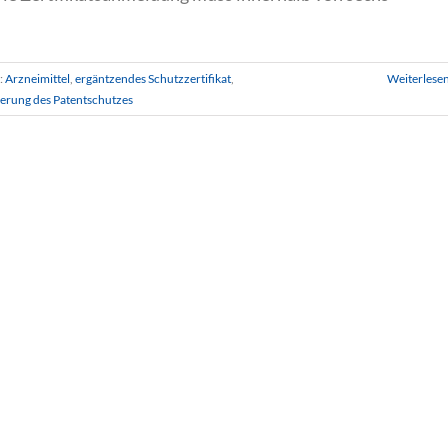
:
Arzneimittel
,
ergäntzendes Schutzzertifikat
,
Weiterlese
erung des Patentschutzes