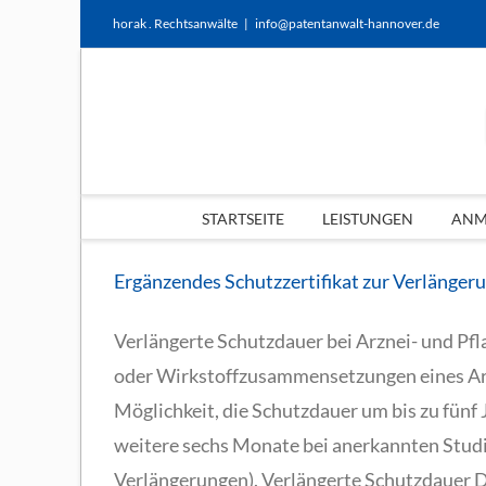
Zum
horak . Rechtsanwälte
|
info@patentanwalt-hannover.de
Inhalt
springen
STARTSEITE
LEISTUNGEN
ANME
Ergänzendes Schutzzertifikat zur Verlänger
Verlängerte Schutzdauer bei Arznei- und Pf
oder Wirkstoffzusammensetzungen eines Arz
Möglichkeit, die Schutzdauer um bis zu fünf
weitere sechs Monate bei anerkannten Studi
Verlängerungen). Verlängerte Schutzdauer D