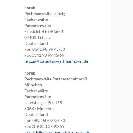
horak.
Rechtsanwälte Leipzig
Fachanwälte
Patentanwälte
Friedrich-List-Platz 1
04103
Leipzig
Deutschland
Fon
0341.98 99 45-50
Fax
0341.98 99 45-59
leipzig@patentanwalt-hannover.de
horak.
Rechtsanwälte Partnerschaft mbB
München
Fachanwälte
Patentanwälte
Landsberger Str. 155
80687
München
Deutschland
Fon
089.250 07 90-50
Fax
089.250 07 90-59
munich@patentanwalt-hannover.de