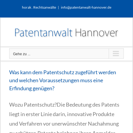
Zum
horak . Rechtsanwälte
|
info@patentanwalt-hannover.de
Inhalt
springen
Gehe zu ...
Was kann dem Patentschutz zugeführt werden
und welchen Voraussetzungen muss eine
Erfindung genügen?
Wozu Patentschutz?Die Bedeutung des Patents
liegt in erster Linie darin, innovative Produkte
und Verfahren vor unerwünschter Nachahmung
zu schützen.Patente belohnen ihren Anmelder