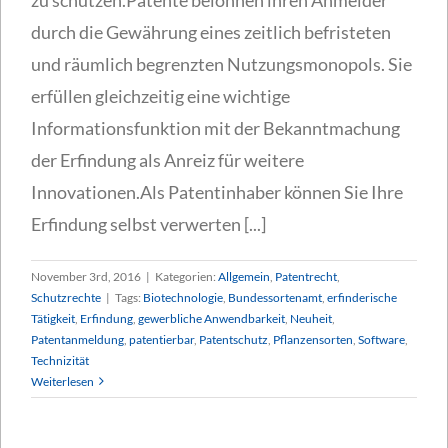
durch die Gewährung eines zeitlich befristeten
und räumlich begrenzten Nutzungsmonopols. Sie
erfüllen gleichzeitig eine wichtige
Informationsfunktion mit der Bekanntmachung
der Erfindung als Anreiz für weitere
Innovationen.Als Patentinhaber können Sie Ihre
Erfindung selbst verwerten [...]
November 3rd, 2016
|
Kategorien:
Allgemein
,
Patentrecht
,
Schutzrechte
|
Tags:
Biotechnologie
,
Bundessortenamt
,
erfinderische
Tätigkeit
,
Erfindung
,
gewerbliche Anwendbarkeit
,
Neuheit
,
Patentanmeldung
,
patentierbar
,
Patentschutz
,
Pflanzensorten
,
Software
,
Technizität
Weiterlesen