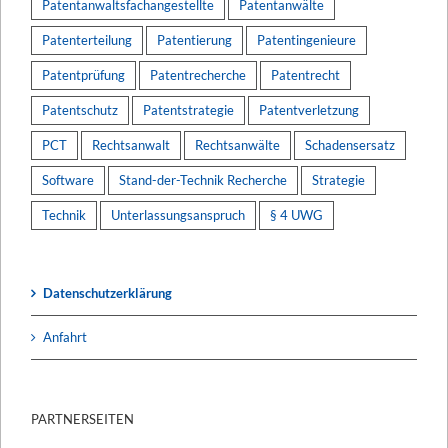
Patentanwaltsfachangestellte
Patentanwälte
Patenterteilung
Patentierung
Patentingenieure
Patentprüfung
Patentrecherche
Patentrecht
Patentschutz
Patentstrategie
Patentverletzung
PCT
Rechtsanwalt
Rechtsanwälte
Schadensersatz
Software
Stand-der-Technik Recherche
Strategie
Technik
Unterlassungsanspruch
§ 4 UWG
Datenschutzerklärung
Anfahrt
PARTNERSEITEN