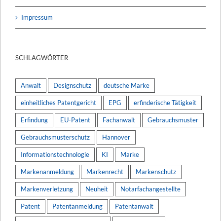
Impressum
SCHLAGWÖRTER
Anwalt
Designschutz
deutsche Marke
einheitliches Patentgericht
EPG
erfinderische Tätigkeit
Erfindung
EU-Patent
Fachanwalt
Gebrauchsmuster
Gebrauchsmusterschutz
Hannover
Informationstechnologie
KI
Marke
Markenanmeldung
Markenrecht
Markenschutz
Markenverletzung
Neuheit
Notarfachangestellte
Patent
Patentanmeldung
Patentanwalt