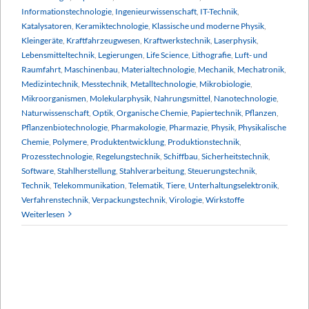
Informationstechnologie
,
Ingenieurwissenschaft
,
IT-Technik
,
Katalysatoren
,
Keramiktechnologie
,
Klassische und moderne Physik
,
Kleingeräte
,
Kraftfahrzeugwesen
,
Kraftwerkstechnik
,
Laserphysik
,
Lebensmitteltechnik
,
Legierungen
,
Life Science
,
Lithografie
,
Luft- und
Raumfahrt
,
Maschinenbau
,
Materialtechnologie
,
Mechanik
,
Mechatronik
,
Medizintechnik
,
Messtechnik
,
Metalltechnologie
,
Mikrobiologie
,
Mikroorganismen
,
Molekularphysik
,
Nahrungsmittel
,
Nanotechnologie
,
Naturwissenschaft
,
Optik
,
Organische Chemie
,
Papiertechnik
,
Pflanzen
,
Pflanzenbiotechnologie
,
Pharmakologie
,
Pharmazie
,
Physik
,
Physikalische
Chemie
,
Polymere
,
Produktentwicklung
,
Produktionstechnik
,
Prozesstechnologie
,
Regelungstechnik
,
Schiffbau
,
Sicherheitstechnik
,
Software
,
Stahlherstellung
,
Stahlverarbeitung
,
Steuerungstechnik
,
Technik
,
Telekommunikation
,
Telematik
,
Tiere
,
Unterhaltungselektronik
,
Verfahrenstechnik
,
Verpackungstechnik
,
Virologie
,
Wirkstoffe
Weiterlesen