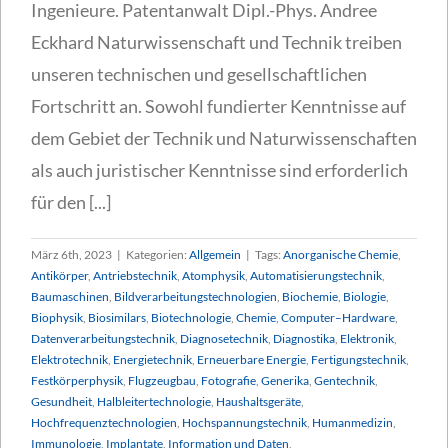
Ingenieure. Patentanwalt Dipl.-Phys. Andree
Eckhard Naturwissenschaft und Technik treiben
unseren technischen und gesellschaftlichen
Fortschritt an. Sowohl fundierter Kenntnisse auf
dem Gebiet der Technik und Naturwissenschaften
als auch juristischer Kenntnisse sind erforderlich
für den [...]
März 6th, 2023
|
Kategorien:
Allgemein
|
Tags:
Anorganische Chemie
,
Antikörper
,
Antriebstechnik
,
Atomphysik
,
Automatisierungstechnik
,
Baumaschinen
,
Bildverarbeitungstechnologien
,
Biochemie
,
Biologie
,
Biophysik
,
Biosimilars
,
Biotechnologie
,
Chemie
,
Computer–Hardware
,
Datenverarbeitungstechnik
,
Diagnosetechnik
,
Diagnostika
,
Elektronik
,
Elektrotechnik
,
Energietechnik
,
Erneuerbare Energie
,
Fertigungstechnik
,
Festkörperphysik
,
Flugzeugbau
,
Fotografie
,
Generika
,
Gentechnik
,
Gesundheit
,
Halbleitertechnologie
,
Haushaltsgeräte
,
Hochfrequenztechnologien
,
Hochspannungstechnik
,
Humanmedizin
,
Immunologie
,
Implantate
,
Information und Daten
,