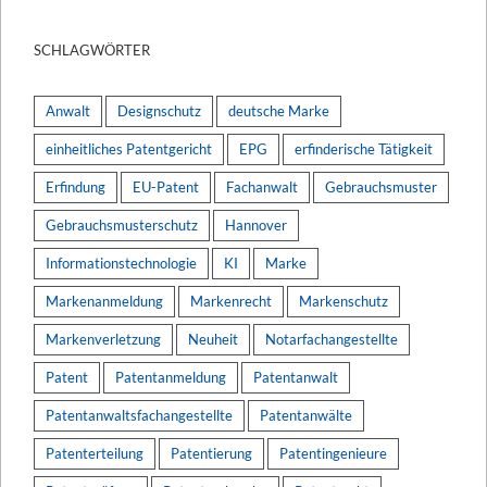
SCHLAGWÖRTER
Anwalt
Designschutz
deutsche Marke
einheitliches Patentgericht
EPG
erfinderische Tätigkeit
Erfindung
EU-Patent
Fachanwalt
Gebrauchsmuster
Gebrauchsmusterschutz
Hannover
Informationstechnologie
KI
Marke
Markenanmeldung
Markenrecht
Markenschutz
Markenverletzung
Neuheit
Notarfachangestellte
Patent
Patentanmeldung
Patentanwalt
Patentanwaltsfachangestellte
Patentanwälte
Patenterteilung
Patentierung
Patentingenieure