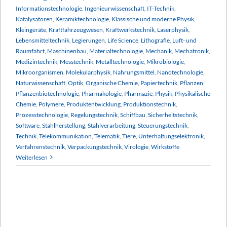
Informationstechnologie
,
Ingenieurwissenschaft
,
IT-Technik
,
Katalysatoren
,
Keramiktechnologie
,
Klassische und moderne Physik
,
Kleingeräte
,
Kraftfahrzeugwesen
,
Kraftwerkstechnik
,
Laserphysik
,
Lebensmitteltechnik
,
Legierungen
,
Life Science
,
Lithografie
,
Luft- und
Raumfahrt
,
Maschinenbau
,
Materialtechnologie
,
Mechanik
,
Mechatronik
,
Medizintechnik
,
Messtechnik
,
Metalltechnologie
,
Mikrobiologie
,
Mikroorganismen
,
Molekularphysik
,
Nahrungsmittel
,
Nanotechnologie
,
Naturwissenschaft
,
Optik
,
Organische Chemie
,
Papiertechnik
,
Pflanzen
,
Pflanzenbiotechnologie
,
Pharmakologie
,
Pharmazie
,
Physik
,
Physikalische
Chemie
,
Polymere
,
Produktentwicklung
,
Produktionstechnik
,
Prozesstechnologie
,
Regelungstechnik
,
Schiffbau
,
Sicherheitstechnik
,
Software
,
Stahlherstellung
,
Stahlverarbeitung
,
Steuerungstechnik
,
Technik
,
Telekommunikation
,
Telematik
,
Tiere
,
Unterhaltungselektronik
,
Verfahrenstechnik
,
Verpackungstechnik
,
Virologie
,
Wirkstoffe
Weiterlesen