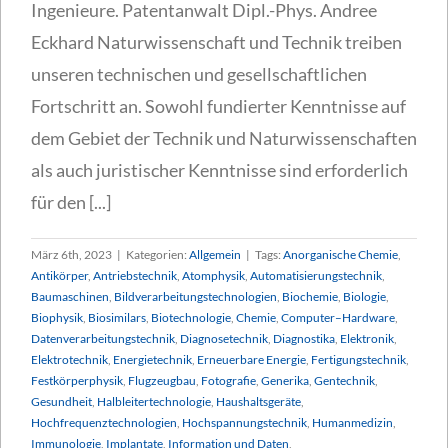
Ingenieure. Patentanwalt Dipl.-Phys. Andree
Eckhard Naturwissenschaft und Technik treiben
unseren technischen und gesellschaftlichen
Fortschritt an. Sowohl fundierter Kenntnisse auf
dem Gebiet der Technik und Naturwissenschaften
als auch juristischer Kenntnisse sind erforderlich
für den [...]
März 6th, 2023
|
Kategorien:
Allgemein
|
Tags:
Anorganische Chemie
,
Antikörper
,
Antriebstechnik
,
Atomphysik
,
Automatisierungstechnik
,
Baumaschinen
,
Bildverarbeitungstechnologien
,
Biochemie
,
Biologie
,
Biophysik
,
Biosimilars
,
Biotechnologie
,
Chemie
,
Computer–Hardware
,
Datenverarbeitungstechnik
,
Diagnosetechnik
,
Diagnostika
,
Elektronik
,
Elektrotechnik
,
Energietechnik
,
Erneuerbare Energie
,
Fertigungstechnik
,
Festkörperphysik
,
Flugzeugbau
,
Fotografie
,
Generika
,
Gentechnik
,
Gesundheit
,
Halbleitertechnologie
,
Haushaltsgeräte
,
Hochfrequenztechnologien
,
Hochspannungstechnik
,
Humanmedizin
,
Immunologie
,
Implantate
,
Information und Daten
,