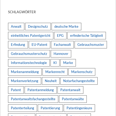
SCHLAGWÖRTER
Anwalt
Designschutz
deutsche Marke
einheitliches Patentgericht
EPG
erfinderische Tätigkeit
Erfindung
EU-Patent
Fachanwalt
Gebrauchsmuster
Gebrauchsmusterschutz
Hannover
Informationstechnologie
KI
Marke
Markenanmeldung
Markenrecht
Markenschutz
Markenverletzung
Neuheit
Notarfachangestellte
Patent
Patentanmeldung
Patentanwalt
Patentanwaltsfachangestellte
Patentanwälte
Patenterteilung
Patentierung
Patentingenieure