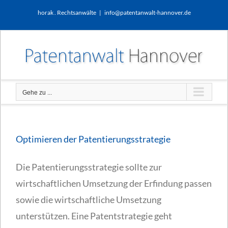
Zum
horak . Rechtsanwälte
|
info@patentanwalt-hannover.de
Inhalt
springen
Gehe zu ...
Optimieren der Patentierungsstrategie
Die Patentierungsstrategie sollte zur
wirtschaftlichen Umsetzung der Erfindung passen
sowie die wirtschaftliche Umsetzung
unterstützen. Eine Patentstrategie geht