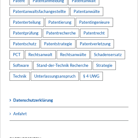
Patent
Patentanmeldung
Patentanwalt
Patentanwaltsfachangestellte
Patentanwälte
Patenterteilung
Patentierung
Patentingenieure
Patentprüfung
Patentrecherche
Patentrecht
Patentschutz
Patentstrategie
Patentverletzung
PCT
Rechtsanwalt
Rechtsanwälte
Schadensersatz
Software
Stand-der-Technik Recherche
Strategie
Technik
Unterlassungsanspruch
§ 4 UWG
Datenschutzerklärung
Anfahrt