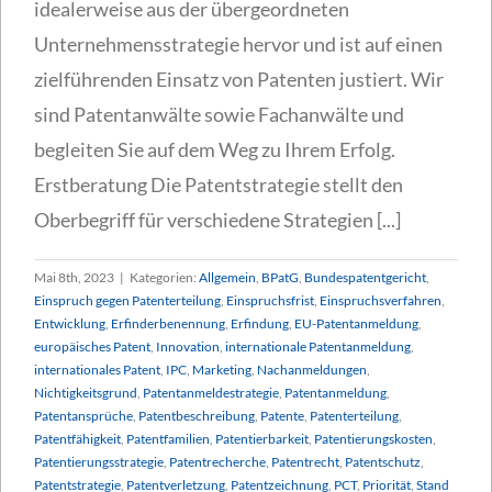
idealerweise aus der übergeordneten
Unternehmensstrategie hervor und ist auf einen
zielführenden Einsatz von Patenten justiert. Wir
sind Patentanwälte sowie Fachanwälte und
begleiten Sie auf dem Weg zu Ihrem Erfolg.
Erstberatung Die Patentstrategie stellt den
Oberbegriff für verschiedene Strategien [...]
Mai 8th, 2023
|
Kategorien:
Allgemein
,
BPatG
,
Bundespatentgericht
,
Einspruch gegen Patenterteilung
,
Einspruchsfrist
,
Einspruchsverfahren
,
Entwicklung
,
Erfinderbenennung
,
Erfindung
,
EU-Patentanmeldung
,
europäisches Patent
,
Innovation
,
internationale Patentanmeldung
,
internationales Patent
,
IPC
,
Marketing
,
Nachanmeldungen
,
Nichtigkeitsgrund
,
Patentanmeldestrategie
,
Patentanmeldung
,
Patentansprüche
,
Patentbeschreibung
,
Patente
,
Patenterteilung
,
Patentfähigkeit
,
Patentfamilien
,
Patentierbarkeit
,
Patentierungskosten
,
Patentierungsstrategie
,
Patentrecherche
,
Patentrecht
,
Patentschutz
,
Patentstrategie
,
Patentverletzung
,
Patentzeichnung
,
PCT
,
Priorität
,
Stand