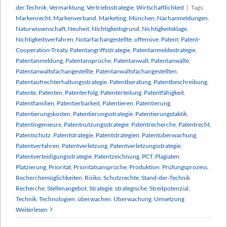
der Technik
,
Vermarktung
,
Vertriebsstrategie
,
Wirtschaftlichkeit
|
Tags:
Markenrecht
,
Markenverband
,
Marketing
,
München
,
Nachanmeldungen
,
Naturwissenschaft
,
Neuheit
,
Nichtigkeitsgrund
,
Nichtigkeitsklage
,
Nichtigkeitsverfahren
,
Notarfachangestellte
,
offensive
,
Patent
,
Patent-
Cooperation-Treaty
,
Patentangriffsstrategie
,
Patentanmeldestrategie
,
Patentanmeldung
,
Patentansprüche
,
Patentanwalt
,
Patentanwälte
,
Patentanwaltsfachangestellte
,
Patentanwaltsfachangestellten
,
Patentaufrechterhaltungsstrategie
,
Patentberatung
,
Patentbeschreibung
,
Patente
,
Patenten
,
Patenterfolg
,
Patenterteilung
,
Patentfähigkeit
,
Patentfamilien
,
Patentierbarkeit
,
Patentieren
,
Patentierung
,
Patentierungskosten
,
Patentierungsstrategie
,
Patentierungstaktik
,
Patentingenieure
,
Patentnutzungsstrategie
,
Patentrecherche
,
Patentrecht
,
Patentschutz
,
Patentstrategie
,
Patentstrategien
,
Patentüberwachung
,
Patentverfahren
,
Patentverletzung
,
Patentverletzungsstrategie
,
Patentverteidigungsstrategie
,
Patentzeichnung
,
PCT
,
Plagiaten
,
Platzierung
,
Priorität
,
Prioritätsansprüche
,
Produktion
,
Prüfungsprozess
,
Recherchemöglichkeiten
,
Risiko
,
Schutzrechte
,
Stand-der-Technik
Recherche
,
Stellenangebot
,
Strategie
,
strategische
,
Streitpotenzial
,
Technik
,
Technologien
,
überwachen
,
Überwachung
,
Umsetzung
Weiterlesen