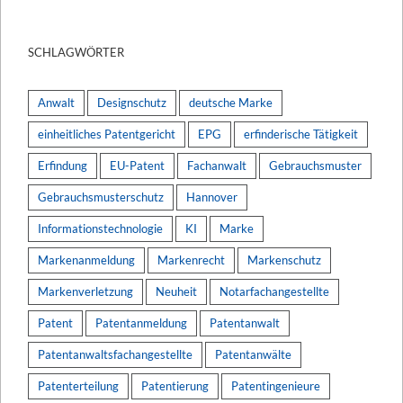
SCHLAGWÖRTER
Anwalt
Designschutz
deutsche Marke
einheitliches Patentgericht
EPG
erfinderische Tätigkeit
Erfindung
EU-Patent
Fachanwalt
Gebrauchsmuster
Gebrauchsmusterschutz
Hannover
Informationstechnologie
KI
Marke
Markenanmeldung
Markenrecht
Markenschutz
Markenverletzung
Neuheit
Notarfachangestellte
Patent
Patentanmeldung
Patentanwalt
Patentanwaltsfachangestellte
Patentanwälte
Patenterteilung
Patentierung
Patentingenieure