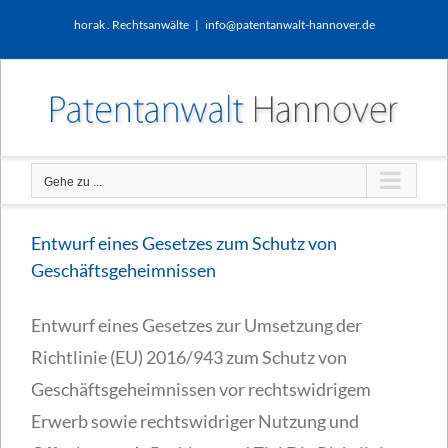
Zum
horak . Rechtsanwälte
|
info@patentanwalt-hannover.de
Inhalt
springen
Gehe zu ...
Entwurf eines Gesetzes zum Schutz von
Geschäftsgeheimnissen
Entwurf eines Gesetzes zur Umsetzung der
Richtlinie (EU) 2016/943 zum Schutz von
Geschäftsgeheimnissen vor rechtswidrigem
Erwerb sowie rechtswidriger Nutzung und