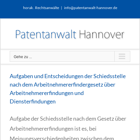
Zum
horak . Rechtsanwälte
|
info@patentanwalt-hannover.de
Inhalt
springen
Gehe zu ...
Aufgaben und Entscheidungen der Schiedsstelle
nach dem Arbeitnehmererfindergesetz über
Arbeitnehmererfindungen und
Diensterfindungen
Aufgabe der Schiedsstelle nach dem Gesetz über
Arbeitnehmererfindungen ist es, bei
Meinungsverschiedenheiten zwischen dem