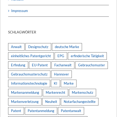
Impressum
SCHLAGWÖRTER
Anwalt
Designschutz
deutsche Marke
einheitliches Patentgericht
EPG
erfinderische Tätigkeit
Erfindung
EU-Patent
Fachanwalt
Gebrauchsmuster
Gebrauchsmusterschutz
Hannover
Informationstechnologie
KI
Marke
Markenanmeldung
Markenrecht
Markenschutz
Markenverletzung
Neuheit
Notarfachangestellte
Patent
Patentanmeldung
Patentanwalt