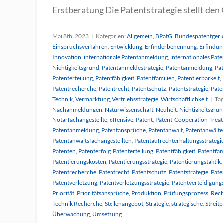
Erstberatung Die Patentstrategie stellt den O
Mai 8th, 2023
|
Kategorien:
Allgemein
,
BPatG
,
Bundespatentgeri
Einspruchsverfahren
,
Entwicklung
,
Erfinderbenennung
,
Erfindun
Innovation
,
internationale Patentanmeldung
,
internationales Pate
Nichtigkeitsgrund
,
Patentanmeldestrategie
,
Patentanmeldung
,
Pa
Patenterteilung
,
Patentfähigkeit
,
Patentfamilien
,
Patentierbarkeit
,
Patentrecherche
,
Patentrecht
,
Patentschutz
,
Patentstrategie
,
Pate
Technik
,
Vermarktung
,
Vertriebsstrategie
,
Wirtschaftlichkeit
|
Tag
Nachanmeldungen
,
Naturwissenschaft
,
Neuheit
,
Nichtigkeitsgru
Notarfachangestellte
,
offensive
,
Patent
,
Patent-Cooperation-Treat
Patentanmeldung
,
Patentansprüche
,
Patentanwalt
,
Patentanwälte
Patentanwaltsfachangestellten
,
Patentaufrechterhaltungsstrategi
Patenten
,
Patenterfolg
,
Patenterteilung
,
Patentfähigkeit
,
Patentfam
Patentierungskosten
,
Patentierungsstrategie
,
Patentierungstaktik
,
Patentrecherche
,
Patentrecht
,
Patentschutz
,
Patentstrategie
,
Pate
Patentverletzung
,
Patentverletzungsstrategie
,
Patentverteidigungs
Priorität
,
Prioritätsansprüche
,
Produktion
,
Prüfungsprozess
,
Rech
Technik Recherche
,
Stellenangebot
,
Strategie
,
strategische
,
Streitp
Überwachung
,
Umsetzung