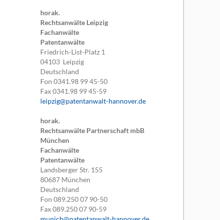
horak.
Rechtsanwälte Leipzig
Fachanwälte
Patentanwälte
Friedrich-List-Platz 1
04103
Leipzig
Deutschland
Fon
0341.98 99 45-50
Fax
0341.98 99 45-59
leipzig@patentanwalt-hannover.de
horak.
Rechtsanwälte Partnerschaft mbB
München
Fachanwälte
Patentanwälte
Landsberger Str. 155
80687
München
Deutschland
Fon
089.250 07 90-50
Fax
089.250 07 90-59
munich@patentanwalt-hannover.de