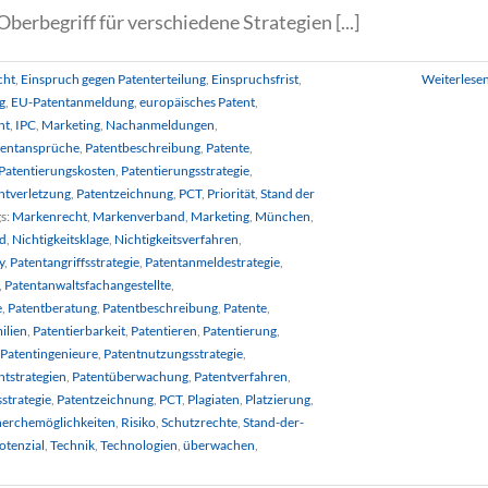
berbegriff für verschiedene Strategien [...]
cht
,
Einspruch gegen Patenterteilung
,
Einspruchsfrist
,
Weiterlese
g
,
EU-Patentanmeldung
,
europäisches Patent
,
nt
,
IPC
,
Marketing
,
Nachanmeldungen
,
tentansprüche
,
Patentbeschreibung
,
Patente
,
Patentierungskosten
,
Patentierungsstrategie
,
ntverletzung
,
Patentzeichnung
,
PCT
,
Priorität
,
Stand der
s:
Markenrecht
,
Markenverband
,
Marketing
,
München
,
nd
,
Nichtigkeitsklage
,
Nichtigkeitsverfahren
,
y
,
Patentangriffsstrategie
,
Patentanmeldestrategie
,
,
Patentanwaltsfachangestellte
,
e
,
Patentberatung
,
Patentbeschreibung
,
Patente
,
ilien
,
Patentierbarkeit
,
Patentieren
,
Patentierung
,
Patentingenieure
,
Patentnutzungsstrategie
,
ntstrategien
,
Patentüberwachung
,
Patentverfahren
,
strategie
,
Patentzeichnung
,
PCT
,
Plagiaten
,
Platzierung
,
erchemöglichkeiten
,
Risiko
,
Schutzrechte
,
Stand-der-
otenzial
,
Technik
,
Technologien
,
überwachen
,