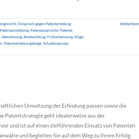
esignrecht
,
Einspruch gegen Patenterteilung
,
Weiterlese
Patentanmeldung
,
Patentansprüche
,
Patente
,
s:
Abmahnung
,
Beobachtung
,
Früherkennung
,
Klage
,
er
,
Patentverletzungsklage
,
Schadensersatz
,
chaftlichen Umsetzung der Erfindung passen sowie die
e Patentstrategie geht idealerweise aus der
r und ist auf einen zielführenden Einsatz von Patenten
anwälte und begleiten Sie auf dem Weg zu Ihrem Erfolg.