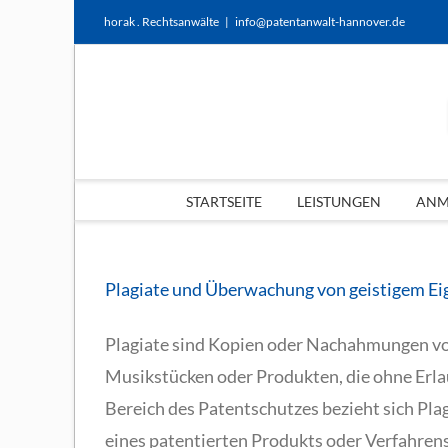
Zum
horak . Rechtsanwälte
|
info@patentanwalt-hannover.de
Inhalt
springen
STARTSEITE
LEISTUNGEN
ANME
twicklung
Plagiate und Überwachung von geistigem E
eite
Plagiate sind Kopien oder Nachahmungen von
Musikstücken oder Produkten, die ohne Erla
Bereich des Patentschutzes bezieht sich Pl
eines patentierten Produkts oder Verfahren