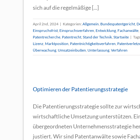
sich auf die regelmäßige [...]
April 2nd, 2024
|
Kategorien:
Allgemein
,
Bundespatentgericht
,
D
Einspruchsfrist
,
Einspruchsverfahren
,
Entwicklung
,
Fachanwälte
,
Patentrecherche
,
Patentrecht
,
Stand der Technik
,
Startseite
|
Tag
Lizenz
,
Marktposition
,
Patentnichtigkeitsverfahren
,
Patentverletz
Überwachung
,
Umsatzeinbußen
,
Unterlassung
,
Verfahren
cklung
dung
dung
Optimieren der Patentierungsstrategie
t
etzung
Die Patentierungsstrategie sollte zur wirts
wirtschaftliche Umsetzung unterstützen. Ein
übergeordneten Unternehmensstrategie hervo
justiert. Wir sind Patentanwälte sowie Fach