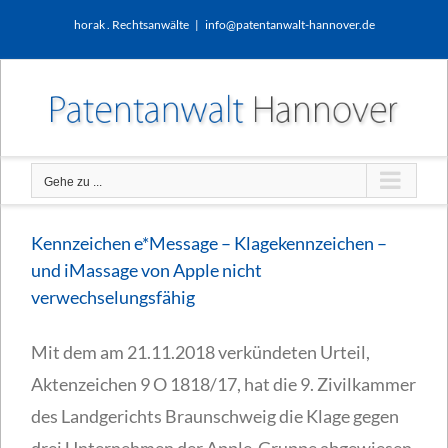
Zum
horak . Rechtsanwälte
|
info@patentanwalt-hannover.de
Inhalt
springen
Gehe zu ...
Kennzeichen e*Message – Klagekennzeichen –
und iMassage von Apple nicht
verwechselungsfähig
Mit dem am 21.11.2018 verkündeten Urteil,
Aktenzeichen 9 O 1818/17, hat die 9. Zivilkammer
des Landgerichts Braunschweig die Klage gegen
drei Unternehmen der Apple-Gruppe abgewiesen.