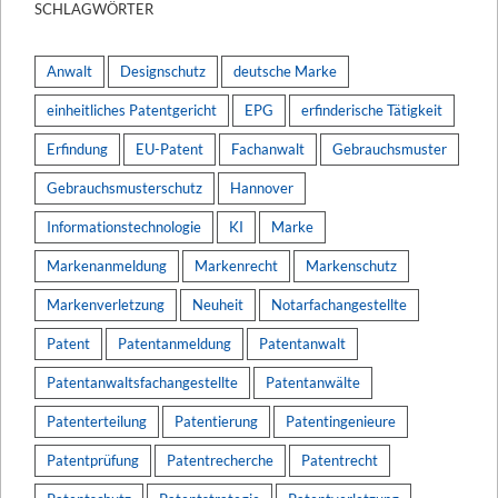
SCHLAGWÖRTER
Anwalt
Designschutz
deutsche Marke
einheitliches Patentgericht
EPG
erfinderische Tätigkeit
Erfindung
EU-Patent
Fachanwalt
Gebrauchsmuster
Gebrauchsmusterschutz
Hannover
Informationstechnologie
KI
Marke
Markenanmeldung
Markenrecht
Markenschutz
Markenverletzung
Neuheit
Notarfachangestellte
Patent
Patentanmeldung
Patentanwalt
Patentanwaltsfachangestellte
Patentanwälte
Patenterteilung
Patentierung
Patentingenieure
Patentprüfung
Patentrecherche
Patentrecht