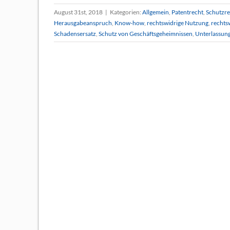
August 31st, 2018
|
Kategorien:
Allgemein
,
Patentrecht
,
Schutzre
Herausgabeanspruch
,
Know-how
,
rechtswidrige Nutzung
,
rechts
Schadensersatz
,
Schutz von Geschäftsgeheimnissen
,
Unterlassun