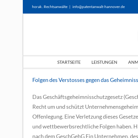
Zum
horak . Rechtsanwälte
|
info@patentanwalt-hannover.de
Inhalt
springen
STARTSEITE
LEISTUNGEN
ANME
Folgen des Verstosses gegen das Geheimnis
Das Geschäftsgeheimnisschutzgesetz (Gesch
Recht um und schützt Unternehmensgeheimn
Offenlegung. Eine Verletzung dieses Gesetzes 
und wettbewerbsrechtliche Folgen haben. Hier
nach dem GeschGehG Ein Unternehmen, desse