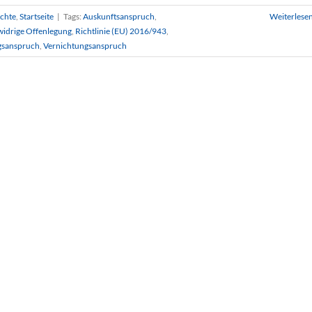
chte
,
Startseite
|
Tags:
Auskunftsanspruch
,
Weiterlese
widrige Offenlegung
,
Richtlinie (EU) 2016/943
,
gsanspruch
,
Vernichtungsanspruch