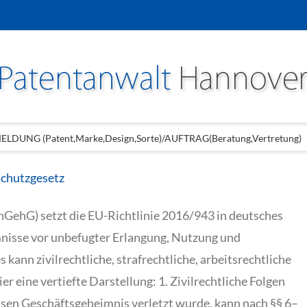
LDUNG (Patent,Marke,Design,Sorte)/AUFTRAG(Beratung,Vertretung)
schutzgesetz
GehG) setzt die EU-Richtlinie 2016/943 in deutsches
isse vor unbefugter Erlangung, Nutzung und
kann zivilrechtliche, strafrechtliche, arbeitsrechtliche
 eine vertiefte Darstellung: 1. Zivilrechtliche Folgen
n Geschäftsgeheimnis verletzt wurde, kann nach §§ 6–