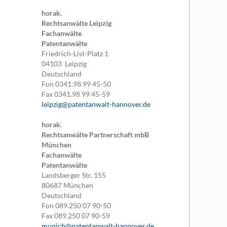
horak.
Rechtsanwälte Leipzig
Fachanwälte
Patentanwälte
Friedrich-List-Platz 1
04103
Leipzig
Deutschland
Fon
0341.98 99 45-50
Fax
0341.98 99 45-59
leipzig@patentanwalt-hannover.de
horak.
Rechtsanwälte Partnerschaft mbB
München
Fachanwälte
Patentanwälte
Landsberger Str. 155
80687
München
Deutschland
Fon
089.250 07 90-50
Fax
089.250 07 90-59
munich@patentanwalt-hannover.de