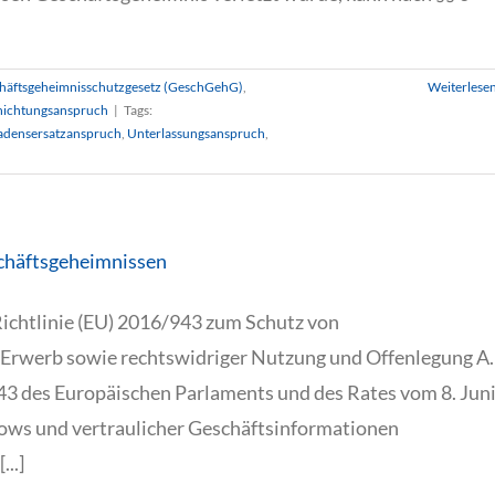
häftsgeheimnisschutzgesetz (GeschGehG)
,
Weiterlese
nichtungsanspruch
|
Tags:
adensersatzanspruch
,
Unterlassungsanspruch
,
schäftsgeheimnissen
ichtlinie (EU) 2016/943 zum Schutz von
Erwerb sowie rechtswidriger Nutzung und Offenlegung A.
943 des Europäischen Parlaments und des Rates vom 8. Jun
ows und vertraulicher Geschäftsinformationen
..]