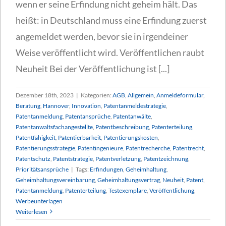
wenn er seine Erfindung nicht geheim hält. Das
heißt: in Deutschland muss eine Erfindung zuerst
angemeldet werden, bevor sie in irgendeiner
Weise veröffentlicht wird. Veröffentlichen raubt
Neuheit Bei der Veröffentlichung ist [...]
Dezember 18th, 2023
|
Kategorien:
AGB
,
Allgemein
,
Anmeldeformular
,
Beratung
,
Hannover
,
Innovation
,
Patentanmeldestrategie
,
Patentanmeldung
,
Patentansprüche
,
Patentanwälte
,
Patentanwaltsfachangestellte
,
Patentbeschreibung
,
Patenterteilung
,
Patentfähigkeit
,
Patentierbarkeit
,
Patentierungskosten
,
Patentierungsstrategie
,
Patentingenieure
,
Patentrecherche
,
Patentrecht
,
Patentschutz
,
Patentstrategie
,
Patentverletzung
,
Patentzeichnung
,
Prioritätsansprüche
|
Tags:
Erfindungen
,
Geheimhaltung
,
Geheimhaltungsvereinbarung
,
Geheimhaltungsvertrag
,
Neuheit
,
Patent
,
Patentanmeldung
,
Patenterteilung
,
Testexemplare
,
Veröffentlichung
,
Werbeunterlagen
Weiterlesen