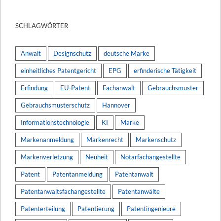
SCHLAGWÖRTER
Anwalt
Designschutz
deutsche Marke
einheitliches Patentgericht
EPG
erfinderische Tätigkeit
Erfindung
EU-Patent
Fachanwalt
Gebrauchsmuster
Gebrauchsmusterschutz
Hannover
Informationstechnologie
KI
Marke
Markenanmeldung
Markenrecht
Markenschutz
Markenverletzung
Neuheit
Notarfachangestellte
Patent
Patentanmeldung
Patentanwalt
Patentanwaltsfachangestellte
Patentanwälte
Patenterteilung
Patentierung
Patentingenieure