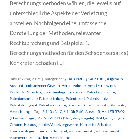
Berechnungsmethoden wählen, die jeweils auf
unterschiedliche Aspekte der Verletzung
abstellen. Nachfolgend eine umfassende
Darstellung der Methoden, relevanter
Rechtsprechung und Beispiele: 1.
Berechnungsmethoden für den Schadensersatz a)
Konkreter Schaden [...]
Januar 22nd, 2025
|
Kategorien:
§ 140a PatG
,
§ 140b PatG
,
Allgemein
,
Auskunft
,
entgangener Gewinn
,
Herausgabe des Verletzergewinns
,
Konkreter Schaden
,
Lizenzanalogie
,
Lizenzsatz
,
Patentanmeldung
,
Patentansprüche
,
Patenterteilung
,
Patentrecht
,
Patentschutz
,
Patentstreitigkeit
,
Patentverletzung
,
Rückruf
,
Schadensersatz
,
Startseite
,
Vernichtung
|
Tags:
§ 140a PatG
,
§ 140b PatG
,
Auskunft
,
Az. I ZR 57/09
(Flaschenträger)
,
Az. X ZR 85/12 (Vergütungsregeln)
,
BGH
,
entgangener
Gewinn
,
Herausgabe des Verletzergewinns
,
Konkreter Schaden
,
Lizenzanalogie
,
Lizenzsatz
,
Rückruf
,
Schadensersatz
,
Schadensersatz in
Patentverletzungsfällen
,
Vernichtung