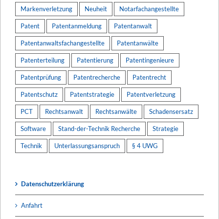
Markenverletzung
Neuheit
Notarfachangestellte
Patent
Patentanmeldung
Patentanwalt
Patentanwaltsfachangestellte
Patentanwälte
Patenterteilung
Patentierung
Patentingenieure
Patentprüfung
Patentrecherche
Patentrecht
Patentschutz
Patentstrategie
Patentverletzung
PCT
Rechtsanwalt
Rechtsanwälte
Schadensersatz
Software
Stand-der-Technik Recherche
Strategie
Technik
Unterlassungsanspruch
§ 4 UWG
Datenschutzerklärung
Anfahrt