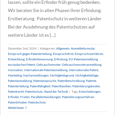
lassen, sollte ein Erfinder früh genug bedenken.
Wir beraten Sie in allen Phasen Ihrer Erfindung.
Erstberatung Patentschutz in weiteren Länder
Bei der Ausdehnung des Patentschutzes auf
weitere Länder ist es [...]
Dezember 2nd, 2024
|
Kategorien:
Allgemein
,
Anmeldeformular
,
Einspruch gegen Patenterteilung
,
Einspruchsfrist
,
Einspruchsverfahren
,
Entwicklung
,
Erfinderbenennung
,
Erfindung
,
EU-Patentanmeldung
,
europäisches Patent
,
Gebrauchsmuster
,
Gebrauchsmusteranmeldung
,
Innovation
,
internationale Patentanmeldung
,
internationales Patent
,
Marketing
,
Nachanmeldungen
,
Nichtigkeitsgrund
,
Nichtigkeitsklage
,
Patentanmeldung
,
Patentansprüche
,
Patentbeschreibung
,
Patente
,
Patenterteilung
,
Patentfähigkeit
,
Patentfamilien
,
Patentierungskosten
,
Patentrecht
,
Patentschutz
,
Stand der Technik
|
Tags:
Entscheidungen
,
Erfinder
,
Fristen
,
Parallelentwicklungen
,
Patentierungsverfahren
,
Patentinhaber
,
Patentschutz
Weiterlesen