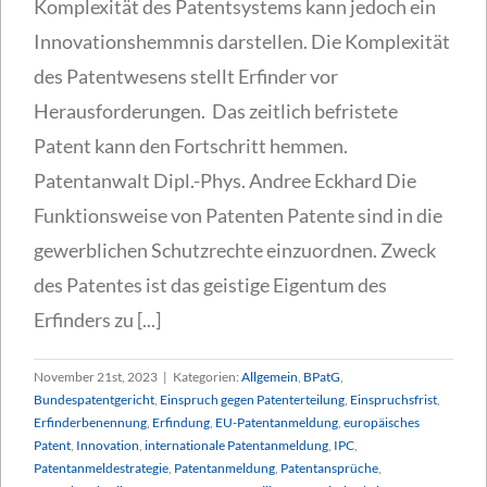
Komplexität des Patentsystems kann jedoch ein
Innovationshemmnis darstellen. Die Komplexität
des Patentwesens stellt Erfinder vor
Herausforderungen. Das zeitlich befristete
Patent kann den Fortschritt hemmen.
Patentanwalt Dipl.-Phys. Andree Eckhard Die
Funktionsweise von Patenten Patente sind in die
gewerblichen Schutzrechte einzuordnen. Zweck
des Patentes ist das geistige Eigentum des
Erfinders zu [...]
November 21st, 2023
|
Kategorien:
Allgemein
,
BPatG
,
Bundespatentgericht
,
Einspruch gegen Patenterteilung
,
Einspruchsfrist
,
Erfinderbenennung
,
Erfindung
,
EU-Patentanmeldung
,
europäisches
Patent
,
Innovation
,
internationale Patentanmeldung
,
IPC
,
Patentanmeldestrategie
,
Patentanmeldung
,
Patentansprüche
,