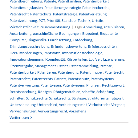
Patentbeschreibung
,
Patente
,
Patentfamilien
,
Patentierbarkeit
,
Patentierungskosten
,
Patentierungsstrategie
,
Patentrecherche
,
Patentrecht
,
Patentschutz
,
Patentstrategie
,
Patentverletzung
,
Patentzeichnung
,
PCT
,
Priorität
,
Stand der Technik
,
Urteile
,
Wirtschaftlichkeit
,
Zusammenfassung
|
Tags:
Anmeldung
,
anzuvisieren
,
Ausarbeitung
,
ausschließliche
,
Bedingungen
,
Biopatent
,
Biopatente
,
Computer
,
Diagnostika
,
Durchsetzung
,
Entdeckung
,
Erfindungsbeschreibung
,
Erfindungsbewertung
,
Erfolgsaussichten
,
Herausforderungen
,
Impfstoffe
,
Informationstechnologie
,
Innovationshemmnis
,
Komplexität
,
Körperteilen
,
Laufzeit
,
Lizenzierung
,
Lizenzvergabe
,
Management
,
Patent
,
Patentanmeldung
,
Patente
,
Patentierbarkeit
,
Patentieren
,
Patentierung
,
Patentinhaber
,
Patentrecht
,
Patentrechte
,
Patentrechts
,
Patents
,
Patentschutz
,
Patentsystems
,
Patentverwertung
,
Patentwesen
,
Patentwesens
,
Pflanzen
,
Rechtsanwalt
,
Rechtsprechung
,
Röntgen
,
Röntgenstrahlen
,
schaffte
,
Schöpfung
,
Schritten
,
Schutzrechte
,
Schutzrechts
,
Strategie
,
Strukturierte
,
Tätigkeit
,
Unterscheidung
,
Unterschied
,
Verbietungsrecht
,
Verbotsrecht
,
Vergabe
,
Verwechslungen
,
Verwertungsrecht
,
Vorgehens
Weiterlesen