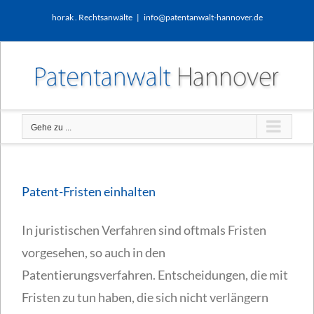
Zum
horak . Rechtsanwälte
|
info@patentanwalt-hannover.de
Inhalt
springen
Gehe zu ...
Patent-Fristen einhalten
In juristischen Verfahren sind oftmals Fristen
vorgesehen, so auch in den
Patentierungsverfahren. Entscheidungen, die mit
Fristen zu tun haben, die sich nicht verlängern