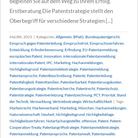
begleiten Sie auf dem Weg zu Ihrem Erfolg.
Erstberatung Die Patentstrategie stellt den
Oberbegriff für verschiedene Strategien [...]
Mai 8th, 2023
|
Kategorien:
Allgemein
,
BPatG
,
Bundespatentgericht
,
Einspruch gegen Patenterteilung
,
Einspruchsfrist
,
Einspruchsverfahren
,
Entwicklung
,
Erfinderbenennung
,
Erfindung
,
EU-Patentanmeldung
,
europäisches Patent
,
Innovation
,
internationale Patentanmeldung
,
internationales Patent
,
IPC
,
Marketing
,
Nachanmeldungen
,
Nichtigkeitsgrund
,
Patentanmeldestrategie
,
Patentanmeldung
,
Patentansprüche
,
Patentbeschreibung
,
Patente
,
Patenterteilung
,
Patentfähigkeit
,
Patentfamilien
,
Patentierbarkeit
,
Patentierungskosten
,
Patentierungsstrategie
,
Patentrecherche
,
Patentrecht
,
Patentschutz
,
Patentstrategie
,
Patentverletzung
,
Patentzeichnung
,
PCT
,
Priorität
,
Stand
der Technik
,
Vermarktung
,
Vertriebsstrategie
,
Wirtschaftlichkeit
|
Tags:
Markenrecht
,
Markenverband
,
Marketing
,
München
,
Nachanmeldungen
,
Naturwissenschaft
,
Neuheit
,
Nichtigkeitsgrund
,
Nichtigkeitsklage
,
Nichtigkeitsverfahren
,
Notarfachangestellte
,
offensive
,
Patent
,
Patent-
Cooperation-Treaty
,
Patentangriffsstrategie
,
Patentanmeldestrategie
,
Patentanmeldung
,
Patentansprüche
,
Patentanwalt
,
Patentanwälte
,