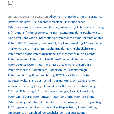
[...]
Juni 22nd, 2023
|
Kategorien:
Allgemein
,
Anmeldeformular
,
Beratung
,
Bewertung
,
BPatG
,
Bundespatentgericht
,
Einspruch gegen
Patenterteilung
,
Einspruchsverfahren
,
Entwicklung
,
Erfinderbenennung
,
Erfindung
,
Erfindungsbewertung
,
EU-Patentanmeldung
,
Fachanwälte
,
Hannover
,
Innovation
,
internationale Patentanmeldung
,
internationales
Patent
,
IPC
,
Know-How
,
Lizenzrecht
,
Markenanmeldung
,
Markenrecht
,
Markenverband
,
Marketing
,
Nachanmeldungen
,
Nichtigkeitsgrund
,
Patentanmeldung
,
Patentansprüche
,
Patentbeschreibung
,
Patente
,
Patenterteilung
,
Patentfähigkeit
,
Patentfamilien
,
Patentierbarkeit
,
Patentierungskosten
,
Patentierungsstrategie
,
Patentingenieure
,
Patentrecherche
,
Patentrecht
,
Patentschutz
,
Patentstrategie
,
Patentverletzung
,
Patentzeichnung
,
PCT
,
Prioritätsansprüche
,
Rechtsanwälte
,
Stand der Technik
,
Vermarktung
,
Wirtschaftlichkeit
,
Zusammenfassung
|
Tags:
Anmeldeschrift
,
Chancen
,
Entwicklung
,
Erfinder
,
Erfindung
,
Informationstechnologie
,
Patent
,
Patentamt
,
Patentanmeldung
,
Patentanwalt
,
Patentberatung
,
Patenterteilung
,
Patentierung
,
Patentrecht
,
Patentschutz
,
Patentwesen
,
Prüfungsantrag
,
Prüfungsverfahren
,
Rechtsanwalt
,
Rechtsprechung
,
Schutzumfang
,
Umsetzung
,
Unterschied
,
Verwechslungen
,
Voraussetzung