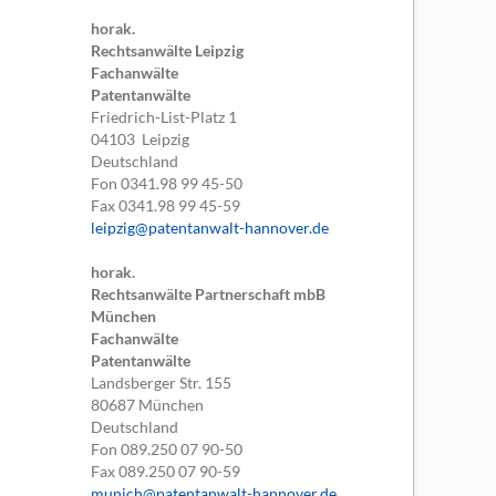
horak.
Rechtsanwälte Leipzig
Fachanwälte
Patentanwälte
Friedrich-List-Platz 1
04103
Leipzig
Deutschland
Fon
0341.98 99 45-50
Fax
0341.98 99 45-59
leipzig@patentanwalt-hannover.de
horak.
Rechtsanwälte Partnerschaft mbB
München
Fachanwälte
Patentanwälte
Landsberger Str. 155
80687
München
Deutschland
Fon
089.250 07 90-50
Fax
089.250 07 90-59
munich@patentanwalt-hannover.de