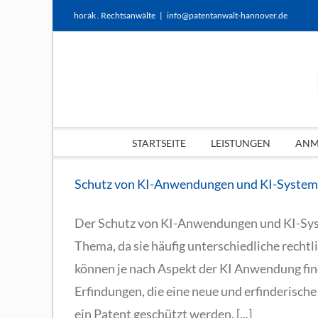
Zum
horak . Rechtsanwälte
|
info@patentanwalt-hannover.de
Inhalt
springen
STARTSEITE
LEISTUNGEN
ANME
Schutz von KI-Anwendungen und KI-Systeme
Der Schutz von KI-Anwendungen und KI-Syst
Thema, da sie häufig unterschiedliche recht
können je nach Aspekt der KI Anwendung find
Erfindungen, die eine neue und erfinderisch
ein Patent geschützt werden. [...]