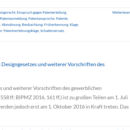
esignrecht
,
Einspruch gegen Patenterteilung
,
Weiterlese
Patentanmeldung
,
Patentansprüche
,
Patente
,
s:
Abmahnung
,
Beobachtung
,
Früherkennung
,
Klage
,
er
,
Patentverletzungsklage
,
Schadensersatz
,
s Designgesetzes und weiterer Vorschriften des
 und weiterer Vorschriften des gewerblichen
558 ff; BlPMZ 2016, 161 ff.) ist zu großen Teilen am 1. Juli
werden jedoch erst am 1. Oktober 2016 in Kraft treten. Das