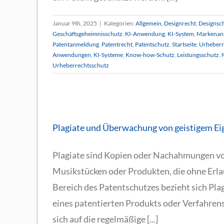
Januar 9th, 2025
|
Kategorien:
Allgemein
,
Designrecht
,
Designsc
Geschäftsgeheimnisschutz
,
KI-Anwendung
,
KI-System
,
Markenan
Patentanmeldung
,
Patentrecht
,
Patentschutz
,
Startseite
,
Urheberr
Anwendungen
,
KI-Systeme
,
Know-how-Schutz
,
Leistungsschutz
,
Urheberrechtsschutz
twicklung
Plagiate und Überwachung von geistigem E
eite
Plagiate sind Kopien oder Nachahmungen von
Musikstücken oder Produkten, die ohne Erla
Bereich des Patentschutzes bezieht sich Pl
eines patentierten Produkts oder Verfahren
sich auf die regelmäßige [...]