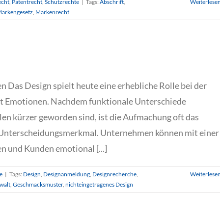
echt
,
Patentrecht
,
Schutzrechte
|
Tags:
Abschrift
,
Weiterlese
arkengesetz
,
Markenrecht
 Das Design spielt heute eine erhebliche Rolle bei der
kt Emotionen. Nachdem funktionale Unterschiede
en kürzer geworden sind, ist die Aufmachung oft das
 Unterscheidungsmerkmal. Unternehmen können mit einer
 und Kunden emotional [...]
te
|
Tags:
Design
,
Designanmeldung
,
Designrecherche
,
Weiterlese
walt
,
Geschmacksmuster
,
nichteingetragenes Design