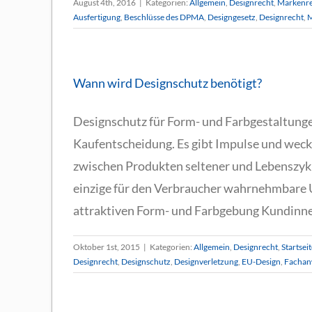
August 4th, 2016
|
Kategorien:
Allgemein
,
Designrecht
,
Markenr
Ausfertigung
,
Beschlüsse des DPMA
,
Designgesetz
,
Designrecht
,
M
Wann wird Designschutz benötigt?
Designschutz für Form- und Farbgestaltungen
Kaufentscheidung. Es gibt Impulse und wec
zwischen Produkten seltener und Lebenszykl
einzige für den Verbraucher wahrnehmbare
attraktiven Form- und Farbgebung Kundinnen
Oktober 1st, 2015
|
Kategorien:
Allgemein
,
Designrecht
,
Startsei
Designrecht
,
Designschutz
,
Designverletzung
,
EU-Design
,
Fachan