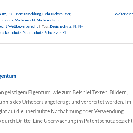
hutz
,
EU-Patentanmeldung
,
Gebrauchsmuster
,
Weiterlese
meldung
,
Markenrecht
,
Markenschutz
,
echt
,
Wettbewerbsrecht
|
Tags:
Designschutz
,
KI
,
KI-
Markenschutz
,
Patentschutz
,
Schutz von KI
,
igentum
 geistigem Eigentum, wie zum Beispiel Texten, Bildern,
ubnis des Urhebers angefertigt und verbreitet werden. Im
agiat auf die unerlaubte Nachahmung oder Verwendung
s durch Dritte. Eine Überwachung im Patentschutz bezieht