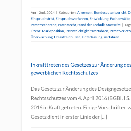
April 2nd, 2024
|
Kategorien:
Allgemein
,
Bundespatentgericht
,
D
Einspruchsfrist
,
Einspruchsverfahren
,
Entwicklung
,
Fachanwälte
,
Patentrecherche
,
Patentrecht
,
Stand der Technik
,
Startseite
|
Tag
Lizenz
,
Marktposition
,
Patentnichtigkeitsverfahren
,
Patentverletz
Überwachung
,
Umsatzeinbußen
,
Unterlassung
,
Verfahren
Inkrafttreten des Gesetzes zur Änderung de
gewerblichen Rechtsschutzes
Das Gesetz zur Änderung des Designgesetzes
Rechtsschutzes vom 4. April 2016 (BGBl. I S. 
2016 in Kraft getreten. Einige Vorschriften 
Gesetz dient in erster Linie der [...]