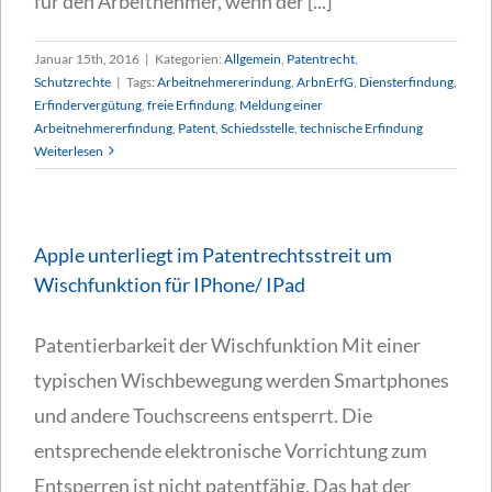
für den Arbeitnehmer, wenn der [...]
Januar 15th, 2016
|
Kategorien:
Allgemein
,
Patentrecht
,
Schutzrechte
|
Tags:
Arbeitnehmererindung
,
ArbnErfG
,
Diensterfindung
,
Erfindervergütung
,
freie Erfindung
,
Meldung einer
Arbeitnehmererfindung
,
Patent
,
Schiedsstelle
,
technische Erfindung
Weiterlesen
Apple unterliegt im Patentrechtsstreit um
Wischfunktion für IPhone/ IPad
Patentierbarkeit der Wischfunktion Mit einer
typischen Wischbewegung werden Smartphones
und andere Touchscreens entsperrt. Die
entsprechende elektronische Vorrichtung zum
Entsperren ist nicht patentfähig. Das hat der