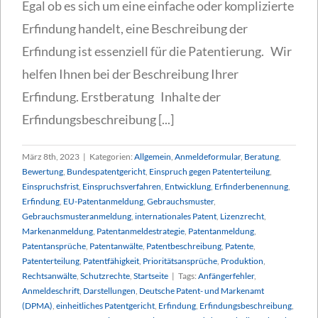
Egal ob es sich um eine einfache oder komplizierte
Erfindung handelt, eine Beschreibung der
Erfindung ist essenziell für die Patentierung. Wir
helfen Ihnen bei der Beschreibung Ihrer
Erfindung. Erstberatung Inhalte der
Erfindungsbeschreibung [...]
März 8th, 2023
|
Kategorien:
Allgemein
,
Anmeldeformular
,
Beratung
,
Bewertung
,
Bundespatentgericht
,
Einspruch gegen Patenterteilung
,
Einspruchsfrist
,
Einspruchsverfahren
,
Entwicklung
,
Erfinderbenennung
,
Erfindung
,
EU-Patentanmeldung
,
Gebrauchsmuster
,
Gebrauchsmusteranmeldung
,
internationales Patent
,
Lizenzrecht
,
Markenanmeldung
,
Patentanmeldestrategie
,
Patentanmeldung
,
Patentansprüche
,
Patentanwälte
,
Patentbeschreibung
,
Patente
,
Patenterteilung
,
Patentfähigkeit
,
Prioritätsansprüche
,
Produktion
,
Rechtsanwälte
,
Schutzrechte
,
Startseite
|
Tags:
Anfängerfehler
,
Anmeldeschrift
,
Darstellungen
,
Deutsche Patent- und Markenamt
(DPMA)
,
einheitliches Patentgericht
,
Erfindung
,
Erfindungsbeschreibung
,