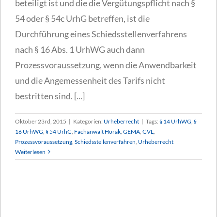
beteiligt ist und die die Vergütungspflicht nach §
54 oder § 54c UrhG betreffen, ist die
Durchführung eines Schiedsstellenverfahrens
nach § 16 Abs. 1 UrhWG auch dann
Prozessvoraussetzung, wenn die Anwendbarkeit
und die Angemessenheit des Tarifs nicht
bestritten sind. [...]
Oktober 23rd, 2015
|
Kategorien:
Urheberrecht
|
Tags:
§ 14 UrhWG
,
§
16 UrhWG
,
§ 54 UrhG
,
Fachanwalt Horak
,
GEMA
,
GVL
,
Prozessvoraussetzung
,
Schiedsstellenverfahren
,
Urheberrecht
Weiterlesen