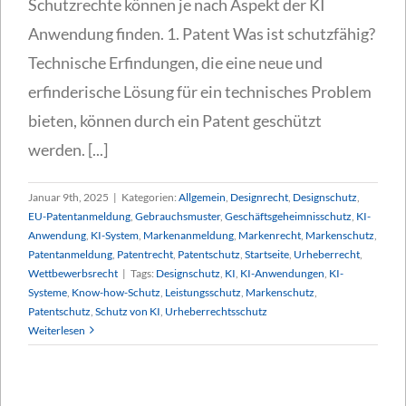
Schutzrechte können je nach Aspekt der KI
Anwendung finden. 1. Patent Was ist schutzfähig?
Technische Erfindungen, die eine neue und
erfinderische Lösung für ein technisches Problem
bieten, können durch ein Patent geschützt
werden. [...]
Januar 9th, 2025
|
Kategorien:
Allgemein
,
Designrecht
,
Designschutz
,
EU-Patentanmeldung
,
Gebrauchsmuster
,
Geschäftsgeheimnisschutz
,
KI-
Anwendung
,
KI-System
,
Markenanmeldung
,
Markenrecht
,
Markenschutz
,
Patentanmeldung
,
Patentrecht
,
Patentschutz
,
Startseite
,
Urheberrecht
,
Wettbewerbsrecht
|
Tags:
Designschutz
,
KI
,
KI-Anwendungen
,
KI-
Systeme
,
Know-how-Schutz
,
Leistungsschutz
,
Markenschutz
,
Patentschutz
,
Schutz von KI
,
Urheberrechtsschutz
Weiterlesen