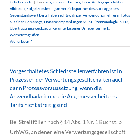
Urheberrecht
|
Tags:
angemessene Lizenzgebühr
,
Auftragsproduktionen
,
Bildrecht
,
Folgelizensierung an Vertriebspartner des Auftraggebers
,
Gegenstandswert bei urheberrechtswidriger Verwendung mehrerer Fotos
auf einer Homepage
,
Honorarempfehlungen MFM
,
Lizenzanalogie
,
MFM
,
Übertragungszweckgedanke
,
unterlassener Urhebervermerk
,
Werbefotografien
Weiterlesen
Vorgeschaltetes Schiedsstellenverfahren ist in
Prozessen der Verwertungsgesellschaften auch
dann Prozessvoraussetzung, wenn die
Anwendbarkeit und die Angemessenheit des
Tarifs nicht streitig sind
Bei Streitfällen nach § 14 Abs. 1 Nr. 1 Buchst. b
UrhWG, an denen eine Verwertungsgesellschaft