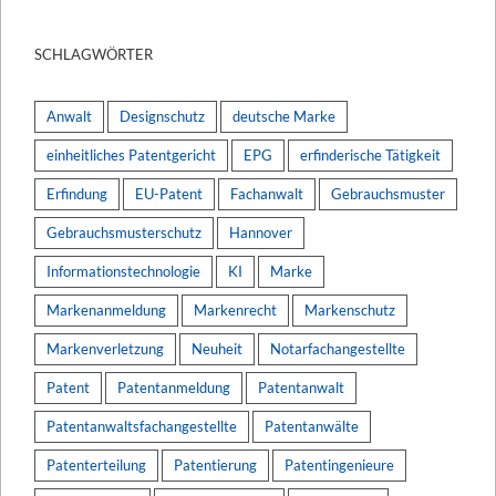
SCHLAGWÖRTER
Anwalt
Designschutz
deutsche Marke
einheitliches Patentgericht
EPG
erfinderische Tätigkeit
Erfindung
EU-Patent
Fachanwalt
Gebrauchsmuster
Gebrauchsmusterschutz
Hannover
Informationstechnologie
KI
Marke
Markenanmeldung
Markenrecht
Markenschutz
Markenverletzung
Neuheit
Notarfachangestellte
Patent
Patentanmeldung
Patentanwalt
Patentanwaltsfachangestellte
Patentanwälte
Patenterteilung
Patentierung
Patentingenieure