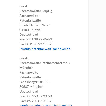
horak.
Rechtsanwälte Leipzig
Fachanwälte
Patentanwälte
Friedrich-List-Platz 1
04103
Leipzig
Deutschland
Fon
0341.98 99 45-50
Fax
0341.98 99 45-59
leipzig@patentanwalt-hannover.de
horak.
Rechtsanwälte Partnerschaft mbB
München
Fachanwälte
Patentanwälte
Landsberger Str. 155
80687
München
Deutschland
Fon
089.250 07 90-50
Fax
089.250 07 90-59
munich@patentanwalt-hannover.de