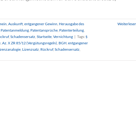
mein
,
Auskunft
,
entgangener Gewinn
,
Herausgabe des
Weiterlese
,
Patentanmeldung
,
Patentansprüche
,
Patenterteilung
,
ckruf
,
Schadensersatz
,
Startseite
,
Vernichtung
|
Tags:
§
)
,
Az. X ZR 85/12 (Vergütungsregeln)
,
BGH
,
entgangener
izenzanalogie
,
Lizenzsatz
,
Rückruf
,
Schadensersatz
,