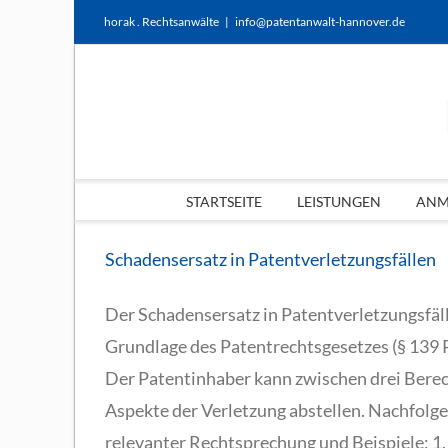
Zum
horak . Rechtsanwälte
|
info@patentanwalt-hannover.de
Inhalt
springen
STARTSEITE
LEISTUNGEN
ANME
Schadensersatz in Patentverletzungsfällen
Der Schadensersatz in Patentverletzungsfäl
Grundlage des Patentrechtsgesetzes (§ 139 
Der Patentinhaber kann zwischen drei Berec
Aspekte der Verletzung abstellen. Nachfolg
relevanter Rechtsprechung und Beispiele: 1