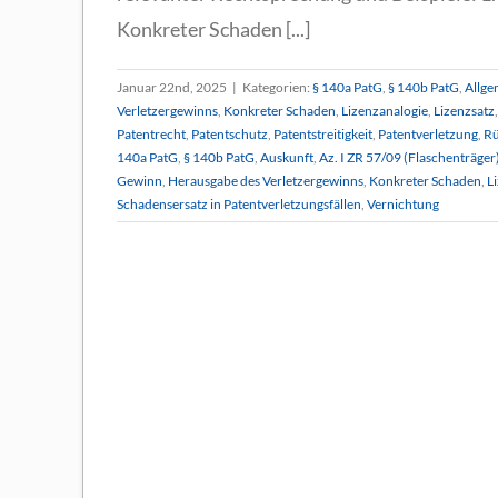
Konkreter Schaden [...]
Januar 22nd, 2025
|
Kategorien:
§ 140a PatG
,
§ 140b PatG
,
Allge
Verletzergewinns
,
Konkreter Schaden
,
Lizenzanalogie
,
Lizenzsatz
Patentrecht
,
Patentschutz
,
Patentstreitigkeit
,
Patentverletzung
,
Rü
140a PatG
,
§ 140b PatG
,
Auskunft
,
Az. I ZR 57/09 (Flaschenträger
Gewinn
,
Herausgabe des Verletzergewinns
,
Konkreter Schaden
,
L
Schadensersatz in Patentverletzungsfällen
,
Vernichtung