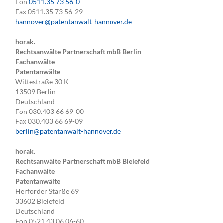
Fon
0511.35 73 56-0
Fax
0511.35 73 56-29
hannover@patentanwalt-hannover.de
horak.
Rechtsanwälte Partnerschaft mbB Berlin
Fachanwälte
Patentanwälte
Wittestraße 30 K
13509
Berlin
Deutschland
Fon
030.403 66 69-00
Fax
030.403 66 69-09
berlin@patentanwalt-hannover.de
horak.
Rechtsanwälte Partnerschaft mbB Bielefeld
Fachanwälte
Patentanwälte
Herforder Starße 69
33602
Bielefeld
Deutschland
Fon
0521.43 06 06-60