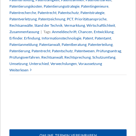
Patentierungskosten
,
Patentierungsstrategie
,
Patentingenieure
,
Patentrecherche
,
Patentrecht
,
Patentschutz
,
Patentstrategie
,
Patentverletzung
,
Patentzeichnung
,
PCT
,
Prioritätsansprüche
,
Rechtsanwälte
,
Stand der Technik
,
Vermarktung
,
Wirtschaftlichkeit
,
Zusammenfassung
|
Tags:
Anmeldeschrift
,
Chancen
,
Entwicklung
,
Erfinder
,
Erfindung
,
Informationstechnologie
,
Patent
,
Patentamt
,
Patentanmeldung
,
Patentanwalt
,
Patentberatung
,
Patenterteilung
,
Patentierung
,
Patentrecht
,
Patentschutz
,
Patentwesen
,
Prüfungsantrag
,
Prüfungsverfahren
,
Rechtsanwalt
,
Rechtsprechung
,
Schutzumfang
,
Umsetzung
,
Unterschied
,
Verwechslungen
,
Voraussetzung
Weiterlesen
ONLINE TERMIN VEREINBAREN