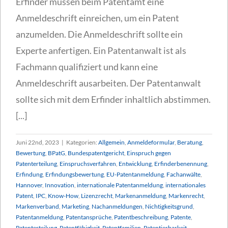
Erfinder müssen beim Patentamt eine
Anmeldeschrift einreichen, um ein Patent
anzumelden. Die Anmeldeschrift sollte ein
Experte anfertigen. Ein Patentanwalt ist als
Fachmann qualifiziert und kann eine
Anmeldeschrift ausarbeiten. Der Patentanwalt
sollte sich mit dem Erfinder inhaltlich abstimmen.
[...]
Juni 22nd, 2023
|
Kategorien:
Allgemein
,
Anmeldeformular
,
Beratung
,
Bewertung
,
BPatG
,
Bundespatentgericht
,
Einspruch gegen
Patenterteilung
,
Einspruchsverfahren
,
Entwicklung
,
Erfinderbenennung
,
Erfindung
,
Erfindungsbewertung
,
EU-Patentanmeldung
,
Fachanwälte
,
Hannover
,
Innovation
,
internationale Patentanmeldung
,
internationales
Patent
,
IPC
,
Know-How
,
Lizenzrecht
,
Markenanmeldung
,
Markenrecht
,
Markenverband
,
Marketing
,
Nachanmeldungen
,
Nichtigkeitsgrund
,
Patentanmeldung
,
Patentansprüche
,
Patentbeschreibung
,
Patente
,
Patenterteilung
,
Patentfähigkeit
,
Patentfamilien
,
Patentierbarkeit
,