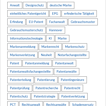
Anwalt
Designschutz
deutsche Marke
einheitliches Patentgericht
EPG
erfinderische Tätigkeit
Erfindung
EU-Patent
Fachanwalt
Gebrauchsmuster
Gebrauchsmusterschutz
Hannover
Informationstechnologie
KI
Marke
Markenanmeldung
Markenrecht
Markenschutz
Markenverletzung
Neuheit
Notarfachangestellte
Patent
Patentanmeldung
Patentanwalt
Patentanwaltsfachangestellte
Patentanwälte
Patenterteilung
Patentierung
Patentingenieure
Patentprüfung
Patentrecherche
Patentrecht
Patentschutz
Patentstrategie
Patentverletzung
PCT
Rechtsanwalt
Rechtsanwälte
Schadensersatz