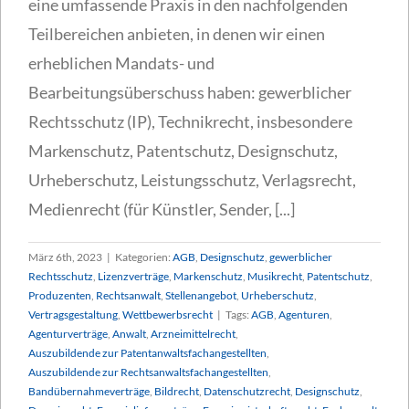
eine umfassende Praxis in den nachfolgenden
Teilbereichen anbieten, in denen wir einen
erheblichen Mandats- und
Bearbeitungsüberschuss haben: gewerblicher
Rechtsschutz (IP), Technikrecht, insbesondere
Markenschutz, Patentschutz, Designschutz,
Urheberschutz, Leistungsschutz, Verlagsrecht,
Medienrecht (für Künstler, Sender, [...]
März 6th, 2023
|
Kategorien:
AGB
,
Designschutz
,
gewerblicher
Rechtsschutz
,
Lizenzverträge
,
Markenschutz
,
Musikrecht
,
Patentschutz
,
Produzenten
,
Rechtsanwalt
,
Stellenangebot
,
Urheberschutz
,
Vertragsgestaltung
,
Wettbewerbsrecht
|
Tags:
AGB
,
Agenturen
,
Agenturverträge
,
Anwalt
,
Arzneimittelrecht
,
Auszubildende zur Patentanwaltsfachangestellten
,
Auszubildende zur Rechtsanwaltsfachangestellten
,
Bandübernahmeverträge
,
Bildrecht
,
Datenschutzrecht
,
Designschutz
,