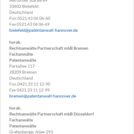
Herforder Starße 69
33602
Bielefeld
Deutschland
Fon
0521.43 06 06-60
Fax
0521.43 06 06-69
bielefeld@patentanwalt-hannover.de
horak.
Rechtsanwälte Partnerschaft mbB Bremen
Fachanwälte
Patentanwälte
Parkallee 117
28209
Bremen
Deutschland
Fon
0421.33 11 12-90
Fax
0421.33 11 12-99
bremen@patentanwalt-hannover.de
horak.
Rechtsanwälte Partnerschaft mbB Düsseldorf
Fachanwälte
Patentanwälte
Grafenberger Allee 293