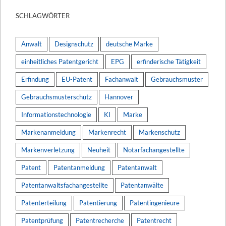
SCHLAGWÖRTER
Anwalt
Designschutz
deutsche Marke
einheitliches Patentgericht
EPG
erfinderische Tätigkeit
Erfindung
EU-Patent
Fachanwalt
Gebrauchsmuster
Gebrauchsmusterschutz
Hannover
Informationstechnologie
KI
Marke
Markenanmeldung
Markenrecht
Markenschutz
Markenverletzung
Neuheit
Notarfachangestellte
Patent
Patentanmeldung
Patentanwalt
Patentanwaltsfachangestellte
Patentanwälte
Patenterteilung
Patentierung
Patentingenieure
Patentprüfung
Patentrecherche
Patentrecht