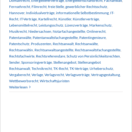
Domainrecht
,
Energielieferverträge
,
Energiewirtschaftsrecht
,
Fachanwalt
,
Fernsehrecht
,
Filmrecht
,
freie Stelle
,
gewerblicher Rechtsschutz
,
Hannover
,
Individualverträge
,
informationelle Selbstbestimmung
,
IT-
Recht
,
IT-Verträge
,
Kartellrecht
,
Künstler
,
Künstlerverträge
,
Lebensmittelrecht
,
Leistungsschutz
,
Lizenzverträge
,
Markenschutz
,
Musikrecht
,
Niedersachsen
,
Notarfachangestellte
,
Onlinerecht
,
Patentanwälte
,
Patentanwaltsfachangestellte
,
Patentingenieure
,
Patentschutz
,
Produzenten
,
Rechtsanwalt
,
Rechtsanwälte
,
Rechtsanwältin
,
Rechtsanwaltsangestellte
,
Rechtsanwaltsfachangestellte
,
Rechtsfachwirte
,
Rechtsreferendare
,
Schutz von Persönlichkeitsrechten
,
Sender
,
Sponsoringverträge
,
Stellenangebot
,
Stellenangebot
Rechtsanwalt
,
Technikrecht
,
TK-Recht
,
TK-Verträge
,
Urheberschutz
,
Vergaberecht
,
Verlage
,
Verlagsrecht
,
Verlagsverträge
,
Vertragsgestaltung
,
Wettbewerbsrecht
,
Wirtschaftsjuristen
Weiterlesen